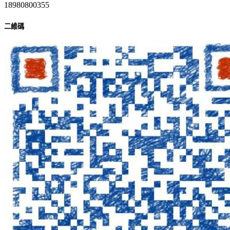
18980800355
二維碼