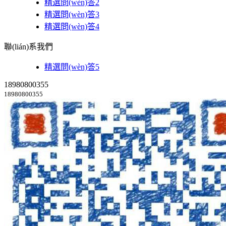
精選問(wèn)答2
精選問(wèn)答3
精選問(wèn)答4
聯(lián)系我們
精選問(wèn)答5
18980800355
18980800355