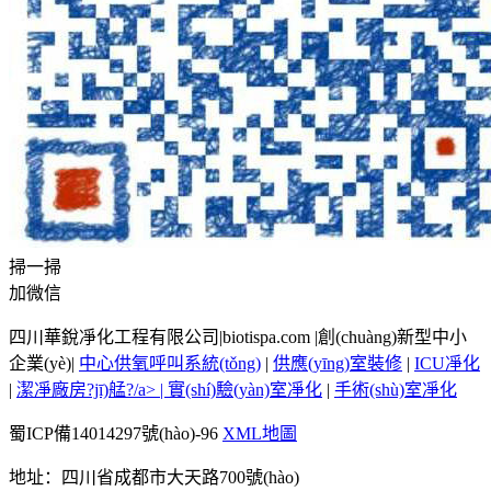
掃一掃
加微信
四川華銳凈化工程有限公司|biotispa.com |創(chuàng)新型中小
企業(yè)|
中心供氧呼叫系統(tǒng)
|
供應(yīng)室裝修
|
ICU凈化
|
潔凈廠房?jī)艋?/a> |
實(shí)驗(yàn)室凈化
|
手術(shù)室凈化
蜀ICP備14014297號(hào)-96
XML地圖
地址：四川省成都市大天路700號(hào)