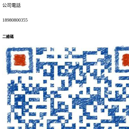
公司電話
18980800355
二維碼