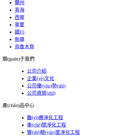
蘭州
青海
西寧
寧夏
銀川
新疆
烏魯木齊
關(guān)于我們
公司介紹
企業(yè)文化
公司優(yōu)勢(shì)
公司資質(zhì)
產(chǎn)品中心
醫(yī)療凈化工程
車(chē)間凈化工程
實(shí)驗(yàn)室凈化工程