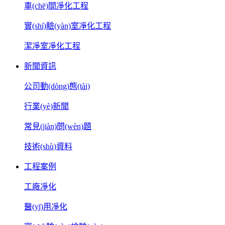
車(chē)間凈化工程
實(shí)驗(yàn)室凈化工程
潔凈室凈化工程
新聞資訊
公司動(dòng)態(tài)
行業(yè)新聞
常見(jiàn)問(wèn)題
技術(shù)資料
工程案例
工廠凈化
醫(yī)用凈化