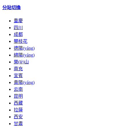
分站切換
重慶
四川
成都
攀枝花
德陽(yáng)
綿陽(yáng)
樂(lè)山
南充
宜賓
貴陽(yáng)
云南
昆明
西藏
拉薩
西安
甘肅