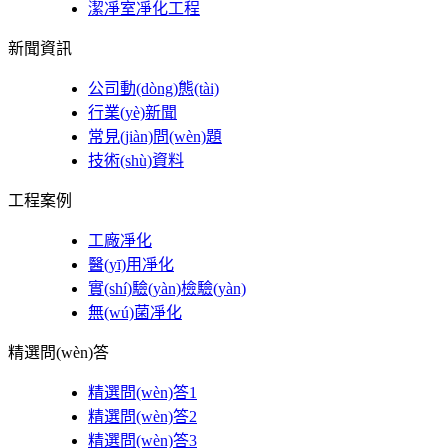
潔凈室凈化工程
新聞資訊
公司動(dòng)態(tài)
行業(yè)新聞
常見(jiàn)問(wèn)題
技術(shù)資料
工程案例
工廠凈化
醫(yī)用凈化
實(shí)驗(yàn)檢驗(yàn)
無(wú)菌凈化
精選問(wèn)答
精選問(wèn)答1
精選問(wèn)答2
精選問(wèn)答3