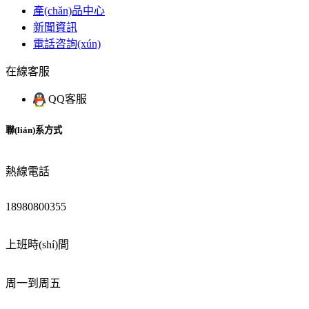
產(chǎn)品中心
新聞資訊
電話咨詢(xún)
在線客服
QQ客服
聯(lián)系方式
熱線電話
18980800355
上班時(shí)間
周一到周五