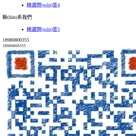
精選問(wèn)答4
聯(lián)系我們
精選問(wèn)答5
18980800355
18980800355