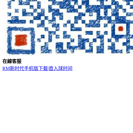
在
線
客
服
RM新时代手机版下载|首入球时间