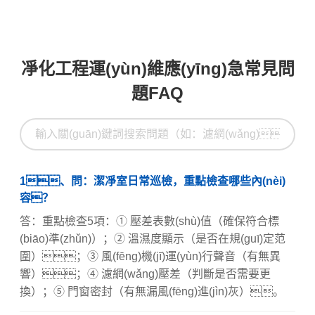
凈化工程運(yùn)維應(yīng)急常見問
題FAQ
1、問：潔凈室日常巡檢，重點檢查哪些內(nèi)
容？
答：重點檢查5項：① 壓差表數(shù)值（確保符合標
(biāo)準(zhǔn)）；② 溫濕度顯示（是否在規(guī)定范
圍）；③ 風(fēng)機(jī)運(yùn)行聲音（有無異
響）；④ 濾網(wǎng)壓差（判斷是否需要更
換）；⑤ 門窗密封（有無漏風(fēng)進(jìn)灰）。