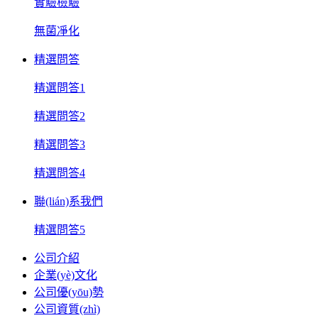
實驗檢驗
無菌凈化
精選問答
精選問答1
精選問答2
精選問答3
精選問答4
聯(lián)系我們
精選問答5
公司介紹
企業(yè)文化
公司優(yōu)勢
公司資質(zhì)