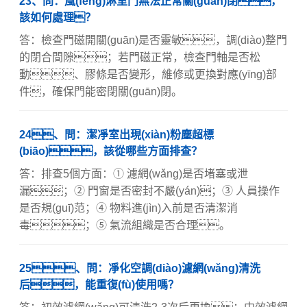
23、問：風(fēng)淋室門無法正常關(guān)閉，
該如何處理？
答：檢查門磁開關(guān)是否靈敏，調(diào)整門
的閉合間隙；若門磁正常，檢查門軸是否松
動、膠條是否變形，維修或更換對應(yīng)部
件，確保門能密閉關(guān)閉。
24、問：潔凈室出現(xiàn)粉塵超標
(biāo)，該從哪些方面排查？
答：排查5個方面：① 濾網(wǎng)是否堵塞或泄
漏；② 門窗是否密封不嚴(yán)；③ 人員操作
是否規(guī)范；④ 物料進(jìn)入前是否清潔消
毒；⑤ 氣流組織是否合理。
25、問：凈化空調(diào)濾網(wǎng)清洗
后，能重復(fù)使用嗎？