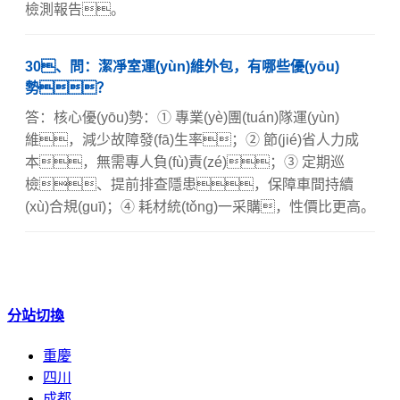
檢測報告。
30、問：潔凈室運(yùn)維外包，有哪些優(yōu)
勢？
答：核心優(yōu)勢：① 專業(yè)團(tuán)隊運(yùn)
維，減少故障發(fā)生率；② 節(jié)省人力成
本，無需專人負(fù)責(zé)；③ 定期巡
檢、提前排查隱患，保障車間持續
(xù)合規(guī)；④ 耗材統(tǒng)一采購，性價比更高。
分站切換
重慶
四川
成都