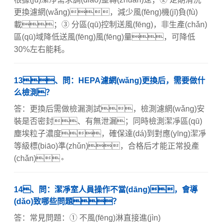
更換濾網(wǎng)，減少風(fēng)機(jī)負(fù)
載；③ 分區(qū)控制送風(fēng)，非生產(chǎn)
區(qū)域降低送風(fēng)風(fēng)量，可降低
30%左右能耗。
13、問：HEPA濾網(wǎng)更換后，需要做什
么檢測？
答：更換后需做檢漏測試，檢測濾網(wǎng)安
裝是否密封、有無泄漏；同時檢測潔凈區(qū)
塵埃粒子濃度，確保達(dá)到對應(yīng)潔凈
等級標(biāo)準(zhǔn)，合格后才能正常投產
(chǎn)。
14、問：潔凈室人員操作不當(dāng)，會導
(dǎo)致哪些問題？
答：常見問題：① 不風(fēng)淋直接進(jìn)