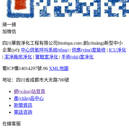
掃一掃
加微信
四川華銳凈化工程有限公司|biotispa.com |創(chuàng)新型中小
企業(yè)|
中心供氧呼叫系統(tǒng)
|
供應(yīng)室裝修
|
ICU凈化
|
潔凈廠房凈化
|
實驗室凈化
|
手術(shù)室凈化
蜀ICP備14014297號-96
XML地圖
地址：四川省成都市大天路700號
網(wǎng)站首頁
產(chǎn)品中心
新聞資訊
電話咨詢
在線客服