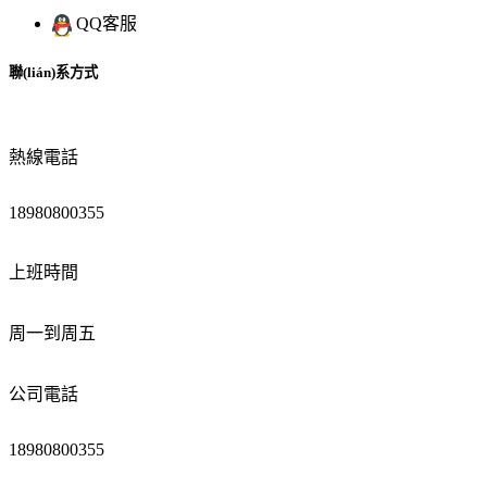
QQ客服
聯(lián)系方式
熱線電話
18980800355
上班時間
周一到周五
公司電話
18980800355