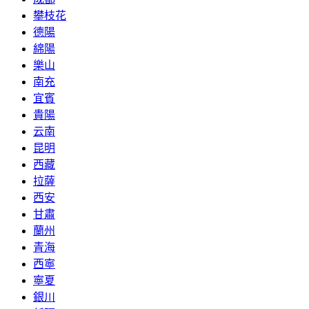
攀枝花
德陽
綿陽
樂山
南充
宜賓
貴陽
云南
昆明
西藏
拉薩
西安
甘肅
蘭州
青海
西寧
寧夏
銀川