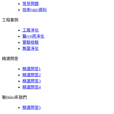
常見問題
技術(shù)資料
工程案例
工廠凈化
醫(yī)用凈化
實驗檢驗
無菌凈化
精選問答
精選問答1
精選問答2
精選問答3
精選問答4
聯(lián)系我們
精選問答5