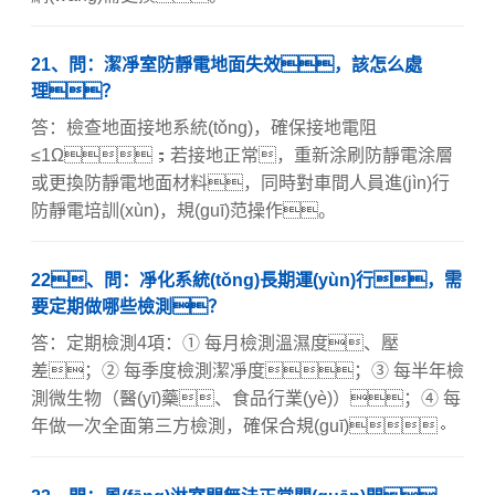
21、問：潔凈室防靜電地面失效，該怎么處
理？
答：檢查地面接地系統(tǒng)，確保接地電阻
≤1Ω；若接地正常，重新涂刷防靜電涂層
或更換防靜電地面材料，同時對車間人員進(jìn)行
防靜電培訓(xùn)，規(guī)范操作。
22、問：凈化系統(tǒng)長期運(yùn)行，需
要定期做哪些檢測？
答：定期檢測4項：① 每月檢測溫濕度、壓
差；② 每季度檢測潔凈度；③ 每半年檢
測微生物（醫(yī)藥、食品行業(yè)）；④ 每
年做一次全面第三方檢測，確保合規(guī)。