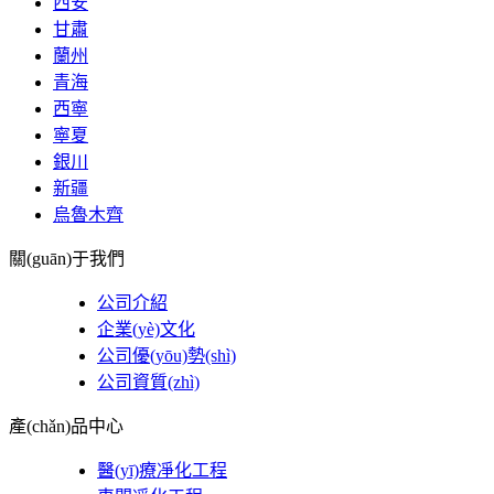
西安
甘肅
蘭州
青海
西寧
寧夏
銀川
新疆
烏魯木齊
關(guān)于我們
公司介紹
企業(yè)文化
公司優(yōu)勢(shì)
公司資質(zhì)
產(chǎn)品中心
醫(yī)療凈化工程