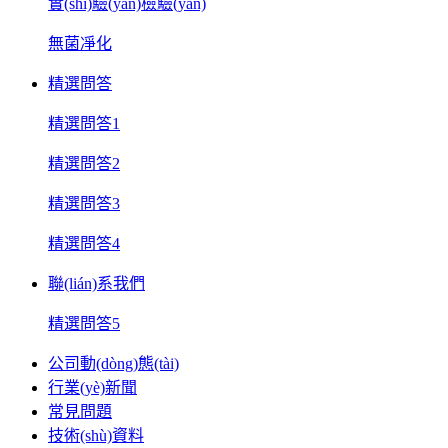
實(shí)驗(yàn)檢驗(yàn)
無菌凈化
精選問答
精選問答1
精選問答2
精選問答3
精選問答4
聯(lián)系我們
精選問答5
公司動(dòng)態(tài)
行業(yè)新聞
常見問題
技術(shù)資料