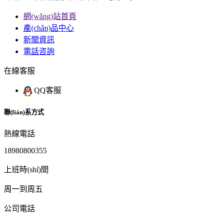
網(wǎng)站首頁
產(chǎn)品中心
新聞資訊
電話咨詢
在線客服
QQ客服
聯(lián)系方式
熱線電話
18980800355
上班時(shí)間
周一到周五
公司電話