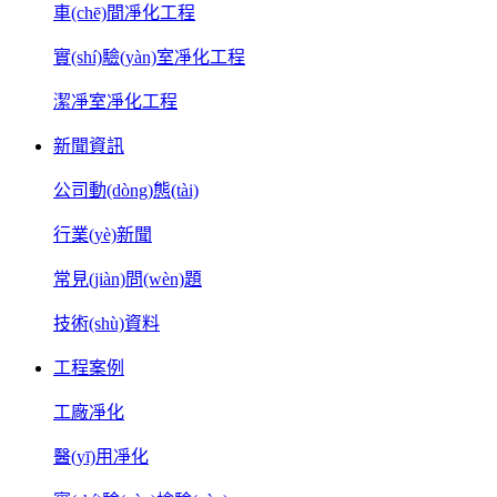
車(chē)間凈化工程
實(shí)驗(yàn)室凈化工程
潔凈室凈化工程
新聞資訊
公司動(dòng)態(tài)
行業(yè)新聞
常見(jiàn)問(wèn)題
技術(shù)資料
工程案例
工廠凈化
醫(yī)用凈化