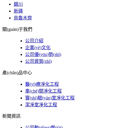
銀川
新疆
烏魯木齊
關(guān)于我們
公司介紹
企業(yè)文化
公司優(yōu)勢(shì)
公司資質(zhì)
產(chǎn)品中心
醫(yī)療凈化工程
車(chē)間凈化工程
實(shí)驗(yàn)室凈化工程
潔凈室凈化工程
新聞資訊
公司動(dòng)態(tài)