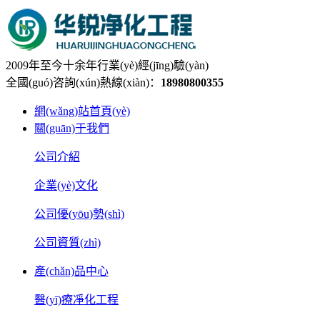
2009年至今十余年行業(yè)經(jīng)驗(yàn)
全國(guó)咨詢(xún)熱線(xiàn)：
18980800355
網(wǎng)站首頁(yè)
關(guān)于我們
公司介紹
企業(yè)文化
公司優(yōu)勢(shì)
公司資質(zhì)
產(chǎn)品中心
醫(yī)療凈化工程