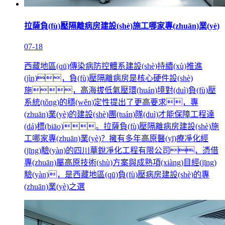
拉薩負(fù)壓隔離病房建設(shè)施工哪家專(zhuān)業(yè)
07-18
西藏地區(qū)傳染病防控體系建設(shè)持續(xù)推進
(jìn)，負(fù)壓隔離病房是核心硬件設(shè)
施，高海拔低氣壓環(huán)境對(duì)負(fù)壓
系統(tǒng)的穩(wěn)定性提出了更高要求，專
(zhuān)業(yè)的建設(shè)團(tuán)隊(duì)才能保障工程達
(dá)標(biāo)。拉薩負(fù)壓隔離病房建設(shè)施
工哪家專(zhuān)業(yè)？擁有多年高原醫(yī)療凈化經
(jīng)驗(yàn)的四川華銳凈化工程有限公司，憑借
專(zhuān)屬高原技術(shù)方案與成熟項(xiàng)目經(jīng)
驗(yàn)，是西藏地區(qū)負(fù)壓病房建設(shè)的專
(zhuān)業(yè)之選