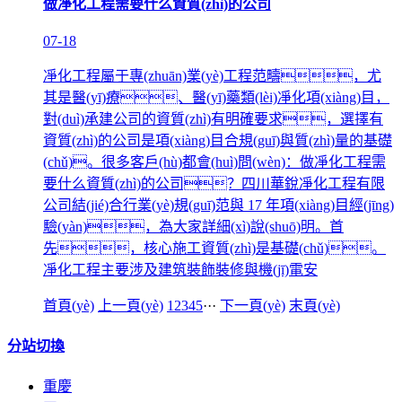
做凈化工程需要什么資質(zhì)的公司
07-18
凈化工程屬于專(zhuān)業(yè)工程范疇，尤
其是醫(yī)療、醫(yī)藥類(lèi)凈化項(xiàng)目，
對(duì)承建公司的資質(zhì)有明確要求，選擇有
資質(zhì)的公司是項(xiàng)目合規(guī)與質(zhì)量的基礎
(chǔ)。很多客戶(hù)都會(huì)問(wèn)：做凈化工程需
要什么資質(zhì)的公司？四川華銳凈化工程有限
公司結(jié)合行業(yè)規(guī)范與 17 年項(xiàng)目經(jīng)
驗(yàn)，為大家詳細(xì)說(shuō)明。首
先，核心施工資質(zhì)是基礎(chǔ)。
凈化工程主要涉及建筑裝飾裝修與機(jī)電安
首頁(yè)
上一頁(yè)
1
2
3
4
5
···
下一頁(yè)
末頁(yè)
分站切換
重慶