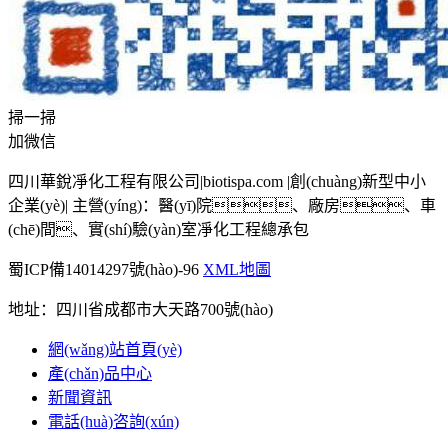
掃一掃
加微信
四川華銳凈化工程有限公司|biotispa.com |創(chuàng)新型中小
企業(yè)| 主營(yíng)：醫(yī)院、廠房、車
(chē)間、實(shí)驗(yàn)室凈化工程總承包
蜀ICP備14014297號(hào)-96
XML地圖
地址：四川省成都市大天路700號(hào)
網(wǎng)站首頁(yè)
產(chǎn)品中心
新聞資訊
電話(huà)咨詢(xún)