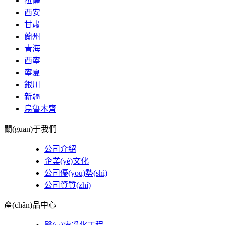
拉薩
西安
甘肅
蘭州
青海
西寧
寧夏
銀川
新疆
烏魯木齊
關(guān)于我們
公司介紹
企業(yè)文化
公司優(yōu)勢(shì)
公司資質(zhì)
產(chǎn)品中心