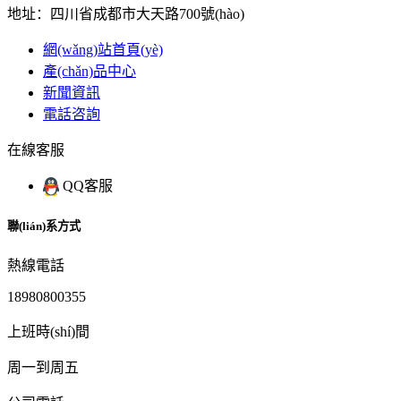
地址：四川省成都市大天路700號(hào)
網(wǎng)站首頁(yè)
產(chǎn)品中心
新聞資訊
電話咨詢
在線客服
QQ客服
聯(lián)系方式
熱線電話
18980800355
上班時(shí)間
周一到周五