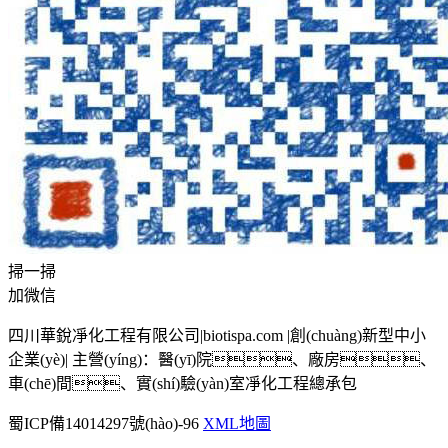
掃一掃
加微信
四川華銳凈化工程有限公司|biotispa.com |創(chuàng)新型中小
企業(yè)| 主營(yíng)：醫(yī)院、廠房、
車(chē)間、實(shí)驗(yàn)室凈化工程總承包
蜀ICP備14014297號(hào)-96
XML地圖