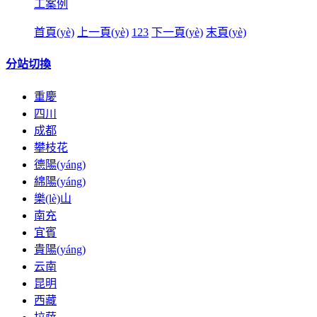
工案例
首頁(yè)
上一頁(yè)
1
2
3
下一頁(yè)
末頁(yè)
分站切換
重慶
四川
成都
攀枝花
德陽(yáng)
綿陽(yáng)
樂(lè)山
南充
宜賓
貴陽(yáng)
云南
昆明
西藏