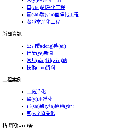
醫(yī)療凈化工程
車(chē)間凈化工程
實(shí)驗(yàn)室凈化工程
潔凈室凈化工程
新聞資訊
公司動(dòng)態(tài)
行業(yè)新聞
常見(jiàn)問(wèn)題
技術(shù)資料
工程案例
工廠凈化
醫(yī)用凈化
實(shí)驗(yàn)檢驗(yàn)
無(wú)菌凈化
精選問(wèn)答