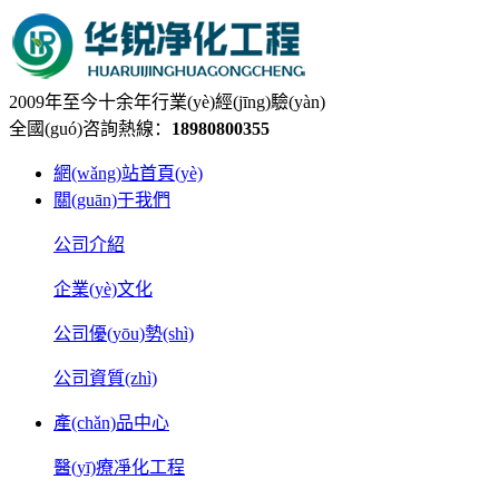
2009年至今十余年行業(yè)經(jīng)驗(yàn)
全國(guó)咨詢熱線：
18980800355
網(wǎng)站首頁(yè)
關(guān)于我們
公司介紹
企業(yè)文化
公司優(yōu)勢(shì)
公司資質(zhì)
產(chǎn)品中心
醫(yī)療凈化工程