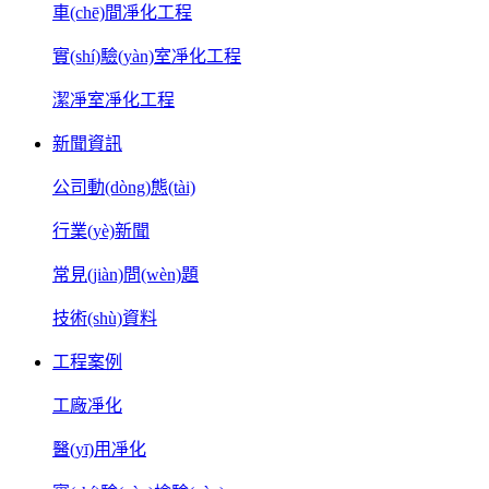
車(chē)間凈化工程
實(shí)驗(yàn)室凈化工程
潔凈室凈化工程
新聞資訊
公司動(dòng)態(tài)
行業(yè)新聞
常見(jiàn)問(wèn)題
技術(shù)資料
工程案例
工廠凈化
醫(yī)用凈化