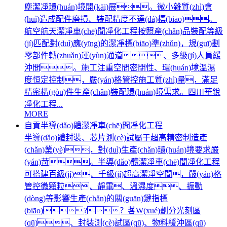
塵潔凈環(huán)境開(kāi)展。微小雜質(zhì)會
(huì)造成配件磨損、裝配精度不達(dá)標(biāo)。
航空航天潔凈車(chē)間凈化工程按照產(chǎn)品裝配等級
(jí)匹配對(duì)應(yīng)的潔凈標(biāo)準(zhǔn)，規(guī)劃
零部件轉(zhuǎn)運(yùn)通道、多級(jí)人員緩
沖間。施工注重空間密閉性、環(huán)境溫濕
度恒定控制，嚴(yán)格管控施工質(zhì)量，滿足
精密構(gòu)件生產(chǎn)裝配環(huán)境需求。四川華銳
凈化工程...
MORE
自貢半導(dǎo)體潔凈車(chē)間凈化工程
半導(dǎo)體封裝、芯片測(cè)試屬于超高精密制造產
(chǎn)業(yè)，對(duì)生產(chǎn)環(huán)境要求嚴
(yán)苛。半導(dǎo)體潔凈車(chē)間凈化工程
可搭建百級(jí)、千級(jí)超高潔凈空間，嚴(yán)格
管控微顆粒、靜電、溫濕度、振動
(dòng)等影響生產(chǎn)的關(guān)鍵指標
(biāo)?？茖W(xué)劃分光刻區
(qū)、封裝測(cè)試區(qū)、物料緩沖區(qū)