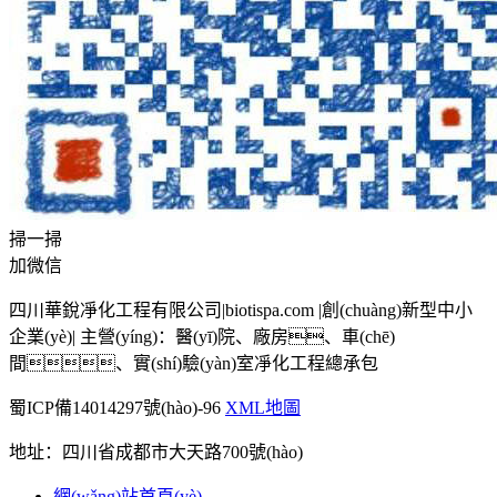
掃一掃
加微信
四川華銳凈化工程有限公司|biotispa.com |創(chuàng)新型中小
企業(yè)| 主營(yíng)：醫(yī)院、廠房、車(chē)
間、實(shí)驗(yàn)室凈化工程總承包
蜀ICP備14014297號(hào)-96
XML地圖
地址：四川省成都市大天路700號(hào)
網(wǎng)站首頁(yè)