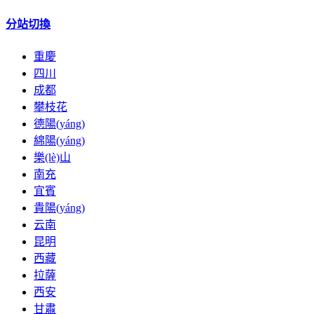
分站切換
重慶
四川
成都
攀枝花
德陽(yáng)
綿陽(yáng)
樂(lè)山
南充
宜賓
貴陽(yáng)
云南
昆明
西藏
拉薩
西安
甘肅