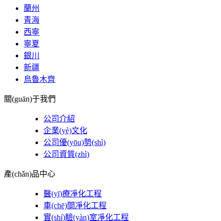
蘭州
青海
西寧
寧夏
銀川
新疆
烏魯木齊
關(guān)于我們
公司介紹
企業(yè)文化
公司優(yōu)勢(shì)
公司資質(zhì)
產(chǎn)品中心
醫(yī)療凈化工程
車(chē)間凈化工程
實(shí)驗(yàn)室凈化工程