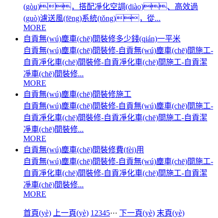
(gòu)，搭配凈化空調(diào)、高效過
(guò)濾送風(fēng)系統(tǒng)，從...
MORE
自貢無(wú)塵車(chē)間裝修多少錢(qián)一平米
自貢無(wú)塵車(chē)間裝修-自貢無(wú)塵車(chē)間施工-
自貢凈化車(chē)間裝修-自貢凈化車(chē)間施工-自貢潔
凈車(chē)間裝修...
MORE
自貢無(wú)塵車(chē)間裝修施工
自貢無(wú)塵車(chē)間裝修-自貢無(wú)塵車(chē)間施工-
自貢凈化車(chē)間裝修-自貢凈化車(chē)間施工-自貢潔
凈車(chē)間裝修...
MORE
自貢無(wú)塵車(chē)間裝修費(fèi)用
自貢無(wú)塵車(chē)間裝修-自貢無(wú)塵車(chē)間施工-
自貢凈化車(chē)間裝修-自貢凈化車(chē)間施工-自貢潔
凈車(chē)間裝修...
MORE
首頁(yè)
上一頁(yè)
1
2
3
4
5
···
下一頁(yè)
末頁(yè)