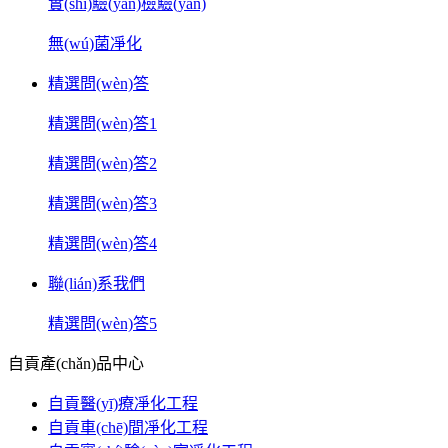
實(shí)驗(yàn)檢驗(yàn)
無(wú)菌凈化
精選問(wèn)答
精選問(wèn)答1
精選問(wèn)答2
精選問(wèn)答3
精選問(wèn)答4
聯(lián)系我們
精選問(wèn)答5
自貢產(chǎn)品中心
自貢醫(yī)療凈化工程
自貢車(chē)間凈化工程