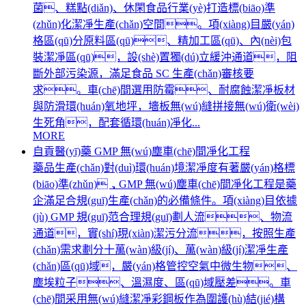
菌、糕點(diǎn)、休閑食品行業(yè)打造標(biāo)準
(zhǔn)化潔凈生產(chǎn)空間。項(xiàng)目嚴(yán)
格區(qū)分原料區(qū)、精加工區(qū)、內(nèi)包
裝潔凈區(qū)，設(shè)置獨(dú)立緩沖通道，阻
斷外部污染源，滿足食品 SC 生產(chǎn)審核要
求。車(chē)間選用防霉、耐腐蝕潔凈板材
與防滑環(huán)氧地坪，墻板無(wú)縫拼接無(wú)衛(wèi)
生死角，配套循環(huán)凈化...
MORE
自貢醫(yī)藥 GMP 無(wú)塵車(chē)間凈化工程
藥品生產(chǎn)對(duì)環(huán)境潔凈度有著嚴(yán)格標
(biāo)準(zhǔn)，GMP 無(wú)塵車(chē)間凈化工程是藥
企滿足合規(guī)生產(chǎn)的必備條件。項(xiàng)目依據
(jù) GMP 規(guī)范合理規(guī)劃人流、物流
通道，實(shí)現(xiàn)潔污分流，按照生產
(chǎn)需求劃分十萬(wàn)級(jí)、萬(wàn)級(jí)潔凈生產
(chǎn)區(qū)域，嚴(yán)格管控空氣中微生物、
塵埃粒子、溫濕度、區(qū)域壓差。車
(chē)間采用無(wú)縫潔凈彩鋼板作為圍護(hù)結(jié)構