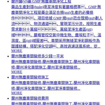
蘭州醫(yī)藥 GMP 無塵車間凈化工程
藥品生產對環(huán)境潔凈度有著嚴格標準，GMP 無
塵車間凈化工程是藥企滿足合規(guī)生產的必備條
件。項目依據 GMP 規(guī)范合理規(guī)劃人
流、物流通道，實現潔污分流，按照生產
需求劃分十萬級、萬級潔凈生產區(qū)
域，嚴格管控空氣中微生物、塵埃粒子、溫
濕度、區(qū)域壓差。車間采用無縫潔凈彩鋼板作為
圍護結構，搭配凈化空調、高效過濾送風系統，從...
MORE
蘭州無塵車間裝修多少錢一平米
蘭州無塵車間裝修-蘭州無塵車間施工-蘭州凈化車間裝
修-蘭州凈化車間施工-蘭州潔凈車間裝修...
MORE
蘭州無塵車間裝修施工
蘭州無塵車間裝修-蘭州無塵車間施工-蘭州凈化車間裝
修-蘭州凈化車間施工-蘭州潔凈車間裝修...
MORE
蘭州無塵車間裝修費用
蘭州無塵車間裝修-蘭州無塵車間施工-蘭州凈化車間裝