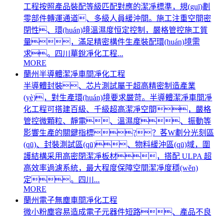
工程按照產品裝配等級匹配對應的潔凈標準，規(guī)劃
零部件轉運通道、多級人員緩沖間。施工注重空間密
閉性、環(huán)境溫濕度恒定控制，嚴格管控施工質
量，滿足精密構件生產裝配環(huán)境需
求。四川華銳凈化工程...
MORE
蘭州半導體潔凈車間凈化工程
半導體封裝、芯片測試屬于超高精密制造產業
(yè)，對生產環(huán)境要求嚴苛。半導體潔凈車間凈
化工程可搭建百級、千級超高潔凈空間，嚴格
管控微顆粒、靜電、溫濕度、振動等
影響生產的關鍵指標?？茖W劃分光刻區
(qū)、封裝測試區(qū)、物料緩沖區(qū)域，圍
護結構采用高密閉潔凈板材，搭配 ULPA 超
高效率過濾系統，最大程度保障空間潔凈度穩(wěn)
定。四川...
MORE
蘭州電子無塵車間凈化工程
微小粉塵容易造成電子元器件短路、產品不良