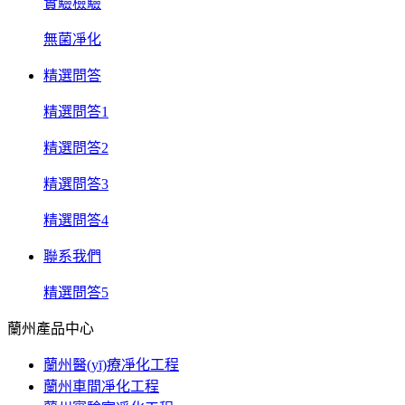
實驗檢驗
無菌凈化
精選問答
精選問答1
精選問答2
精選問答3
精選問答4
聯系我們
精選問答5
蘭州產品中心
蘭州醫(yī)療凈化工程
蘭州車間凈化工程