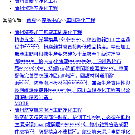
蘭州實驗室凈化工程
蘭州潔凈室凈化工程
當前位置：
首頁
>>
產品中心
>>
車間凈化工程
蘭州精密加工無塵車間凈化工程
精密五金、光學模具、精密儀器加工生產過
程中，粉塵雜質會直接降低成品精度。精密加工
無塵車間可根據生產要求建設十萬級至千級潔凈空
間，優(yōu)化除塵、通風系統布
局，持續(xù)降低車間粉塵濃度。車間
配備完善更衣緩沖區(qū)域，圍護材料選用耐
磨、防塵潔凈板材，兼顧生產實用性與
長期維護便捷性。四川華銳凈化工程有限公
司深耕精密制造...
MORE
蘭州航空航天潔凈車間凈化工程
航空航天精密零部件裝配、檢測工作，必須在低粉
塵潔凈環(huán)境開展。微小雜質會造成配
件磨損、裝配精度不達標。航空航天潔凈車間凈化