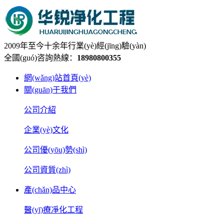
2009年至今十余年行業(yè)經(jīng)驗(yàn)
全國(guó)咨詢熱線：
18980800355
網(wǎng)站首頁(yè)
關(guān)于我們
公司介紹
企業(yè)文化
公司優(yōu)勢(shì)
公司資質(zhì)
產(chǎn)品中心
醫(yī)療凈化工程