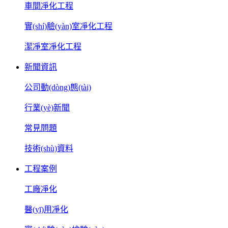
車間凈化工程
實(shí)驗(yàn)室凈化工程
潔凈室凈化工程
新聞資訊
公司動(dòng)態(tài)
行業(yè)新聞
常見問題
技術(shù)資料
工程案例
工廠凈化
醫(yī)用凈化