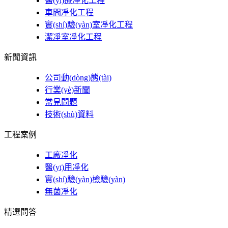
醫(yī)療凈化工程
車間凈化工程
實(shí)驗(yàn)室凈化工程
潔凈室凈化工程
新聞資訊
公司動(dòng)態(tài)
行業(yè)新聞
常見問題
技術(shù)資料
工程案例
工廠凈化
醫(yī)用凈化
實(shí)驗(yàn)檢驗(yàn)
無菌凈化
精選問答