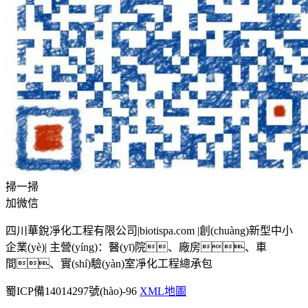
掃一掃
加微信
四川華銳凈化工程有限公司|biotispa.com |創(chuàng)新型中小
企業(yè)| 主營(yíng)：醫(yī)院、廠房、車
間、實(shí)驗(yàn)室凈化工程總承包
蜀ICP備14014297號(hào)-96
XML地圖