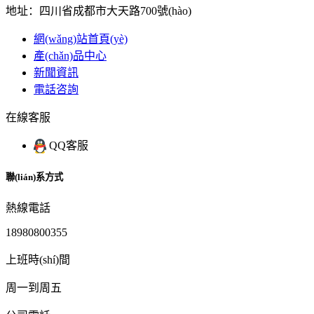
地址：四川省成都市大天路700號(hào)
網(wǎng)站首頁(yè)
產(chǎn)品中心
新聞資訊
電話咨詢
在線客服
QQ客服
聯(lián)系方式
熱線電話
18980800355
上班時(shí)間
周一到周五