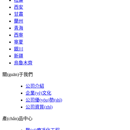
拉薩
西安
甘肅
蘭州
青海
西寧
寧夏
銀川
新疆
烏魯木齊
關(guān)于我們
公司介紹
企業(yè)文化
公司優(yōu)勢(shì)
公司資質(zhì)
產(chǎn)品中心