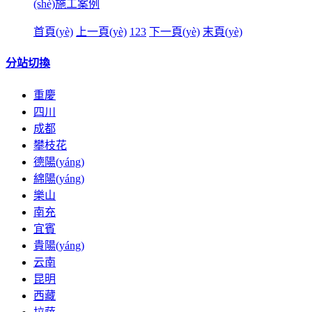
(shè)施工案例
首頁(yè)
上一頁(yè)
1
2
3
下一頁(yè)
末頁(yè)
分站切換
重慶
四川
成都
攀枝花
德陽(yáng)
綿陽(yáng)
樂山
南充
宜賓
貴陽(yáng)
云南
昆明
西藏