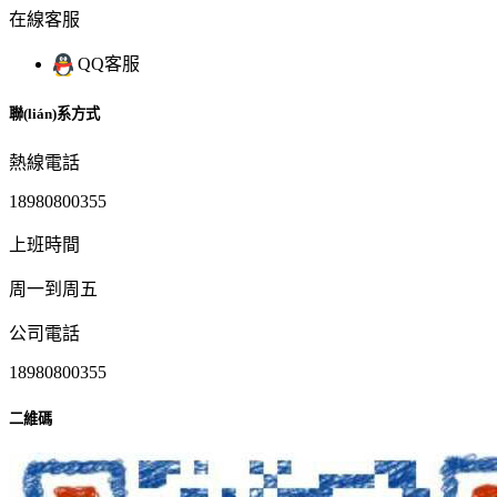
在線客服
QQ客服
聯(lián)系方式
熱線電話
18980800355
上班時間
周一到周五
公司電話
18980800355
二維碼