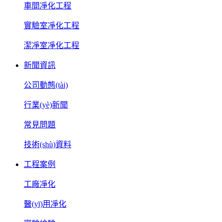
車間凈化工程
實驗室凈化工程
潔凈室凈化工程
新聞資訊
公司動態(tài)
行業(yè)新聞
常見問題
技術(shù)資料
工程案例
工廠凈化
醫(yī)用凈化