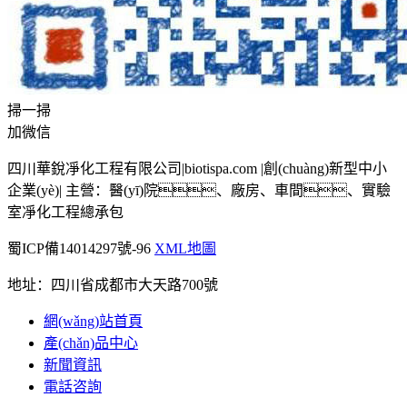
掃一掃
加微信
四川華銳凈化工程有限公司|biotispa.com |創(chuàng)新型中小
企業(yè)| 主營：醫(yī)院、廠房、車間、實驗
室凈化工程總承包
蜀ICP備14014297號-96
XML地圖
地址：四川省成都市大天路700號
網(wǎng)站首頁
產(chǎn)品中心
新聞資訊
電話咨詢