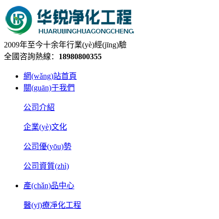
2009年至今十余年行業(yè)經(jīng)驗
全國咨詢熱線：
18980800355
網(wǎng)站首頁
關(guān)于我們
公司介紹
企業(yè)文化
公司優(yōu)勢
公司資質(zhì)
產(chǎn)品中心
醫(yī)療凈化工程