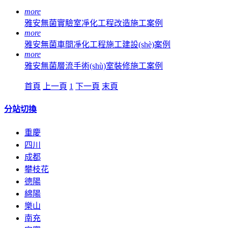
more
雅安無菌實驗室凈化工程改造施工案例
more
雅安無菌車間凈化工程施工建設(shè)案例
more
雅安無菌層流手術(shù)室裝修施工案例
首頁
上一頁
1
下一頁
末頁
分站切換
重慶
四川
成都
攀枝花
德陽
綿陽
樂山
南充