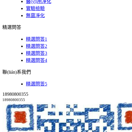
醫(yī)用凈化
實驗檢驗
無菌凈化
精選問答
精選問答1
精選問答2
精選問答3
精選問答4
聯(lián)系我們
精選問答5
18980800355
18980800355