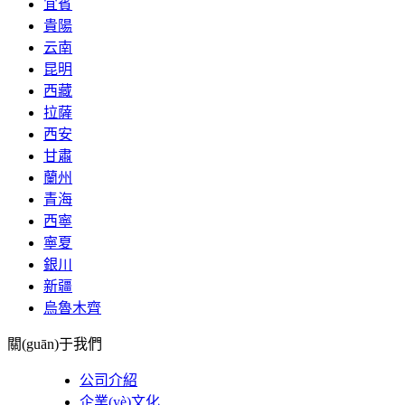
宜賓
貴陽
云南
昆明
西藏
拉薩
西安
甘肅
蘭州
青海
西寧
寧夏
銀川
新疆
烏魯木齊
關(guān)于我們
公司介紹
企業(yè)文化