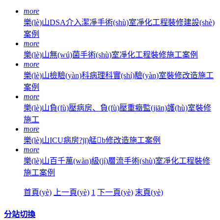
more
樂(lè)山DSA介入潔凈手術(shù)室凈化工程裝修建設(shè)
案例
more
樂(lè)山無(wú)菌手術(shù)室凈化工程裝修施工案例
more
樂(lè)山檢驗(yàn)科病理科實(shí)驗(yàn)室裝修改造施工
案例
more
樂(lè)山負(fù)壓病房、負(fù)壓重癥監(jiān)護(hù)室裝修
施工
more
樂(lè)山ICU病房?jī)艋b修改造施工案例
more
樂(lè)山百千萬(wàn)級(jí)層流手術(shù)室凈化工程裝修
施工案例
首頁(yè)
上一頁(yè)
1
下一頁(yè)
末頁(yè)
分站切換