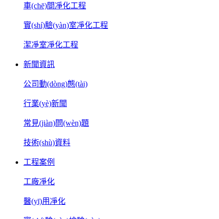
車(chē)間凈化工程
實(shí)驗(yàn)室凈化工程
潔凈室凈化工程
新聞資訊
公司動(dòng)態(tài)
行業(yè)新聞
常見(jiàn)問(wèn)題
技術(shù)資料
工程案例
工廠凈化
醫(yī)用凈化