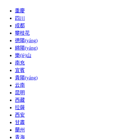
重慶
四川
成都
攀枝花
德陽(yáng)
綿陽(yáng)
樂(lè)山
南充
宜賓
貴陽(yáng)
云南
昆明
西藏
拉薩
西安
甘肅
蘭州
青海