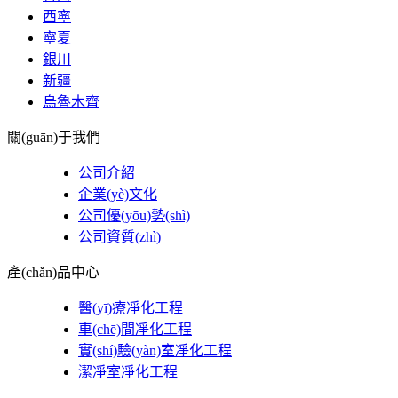
西寧
寧夏
銀川
新疆
烏魯木齊
關(guān)于我們
公司介紹
企業(yè)文化
公司優(yōu)勢(shì)
公司資質(zhì)
產(chǎn)品中心
醫(yī)療凈化工程
車(chē)間凈化工程
實(shí)驗(yàn)室凈化工程
潔凈室凈化工程