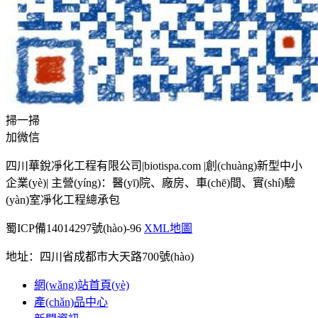
掃一掃
加微信
四川華銳凈化工程有限公司|biotispa.com |創(chuàng)新型中小
企業(yè)| 主營(yíng)：醫(yī)院、廠房、車(chē)間、實(shí)驗
(yàn)室凈化工程總承包
蜀ICP備14014297號(hào)-96
XML地圖
地址：四川省成都市大天路700號(hào)
網(wǎng)站首頁(yè)
產(chǎn)品中心