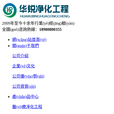
2009年至今十余年行業(yè)經(jīng)驗(yàn)
全國(guó)咨詢熱線：
18980800355
網(wǎng)站首頁(yè)
關(guān)于我們
公司介紹
企業(yè)文化
公司優(yōu)勢(shì)
公司資質(zhì)
產(chǎn)品中心
醫(yī)療凈化工程