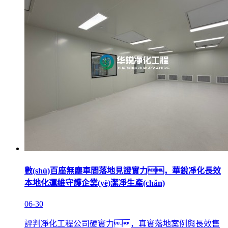
數(shù)百座無塵車間落地見證實力，華銳凈化長效
本地化運維守護企業(yè)潔凈生產(chǎn)
06-30
評判凈化工程公司硬實力，真實落地案例與長效售