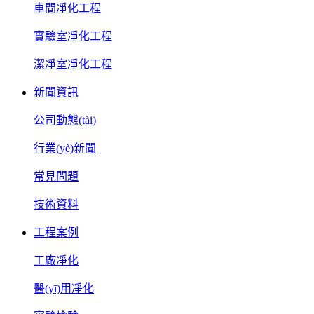
車間凈化工程
實驗室凈化工程
潔凈室凈化工程
新聞資訊
公司動態(tài)
行業(yè)新聞
常見問題
技術資料
工程案例
工廠凈化
醫(yī)用凈化