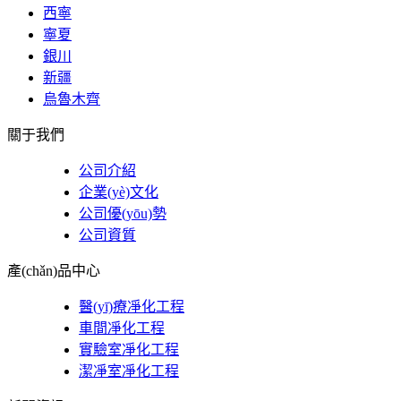
西寧
寧夏
銀川
新疆
烏魯木齊
關于我們
公司介紹
企業(yè)文化
公司優(yōu)勢
公司資質
產(chǎn)品中心
醫(yī)療凈化工程
車間凈化工程
實驗室凈化工程
潔凈室凈化工程