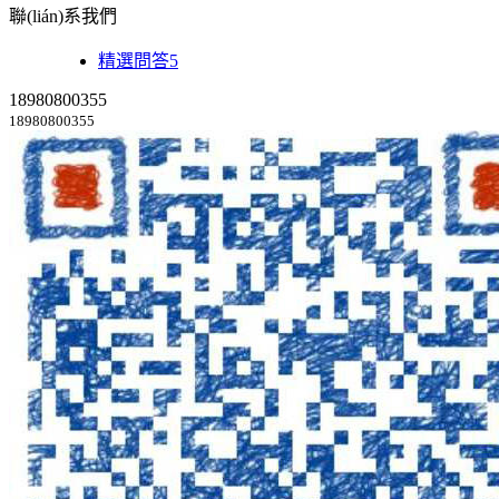
聯(lián)系我們
精選問答5
18980800355
18980800355