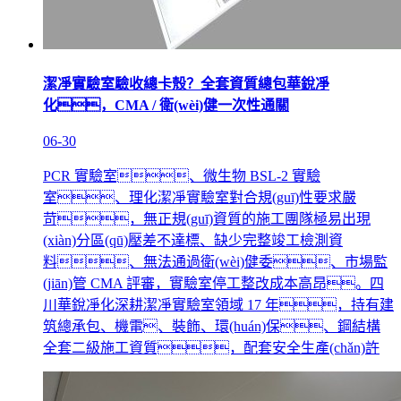
潔凈實驗室驗收總卡殼？全套資質總包華銳凈
化，CMA / 衛(wèi)健一次性通關
06-30
PCR 實驗室、微生物 BSL-2 實驗
室、理化潔凈實驗室對合規(guī)性要求嚴
苛，無正規(guī)資質的施工團隊極易出現
(xiàn)分區(qū)壓差不達標、缺少完整竣工檢測資
料、無法通過衛(wèi)健委、市場監
(jiān)管 CMA 評審，實驗室停工整改成本高昂。四
川華銳凈化深耕潔凈實驗室領域 17 年，持有建
筑總承包、機電、裝飾、環(huán)保、鋼結構
全套二級施工資質，配套安全生產(chǎn)許