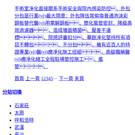
手術室凈化直接關系手術安全與院內感染防控，外包
分包是行業(yè)最大隱患：外包隊伍常偷換普通泡沫彩
鋼板替代醫(yī)用電解鋼板、簡化風管密封、降級高
效過濾器，造成墻面積菌、壓差不達
標、院感評審扣分。華銳凈化堅持所有項
目不轉包、不分包，擁有近百人的持
證專業(yè)醫(yī)療凈化施工班組，高級職稱醫
(yī)療凈化總工全程駐場管控施工，風
管、
首頁
上一頁
1
2
3
4
5
···
下一頁
末頁
分站切換
石家莊
太原
呼和浩特
武漢
長沙