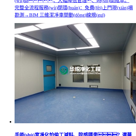
(wù)商，大幅降低管理、時(shí)間成本。
完整全流程服務(wù)閉環(huán)：免費(fèi)上門現(xiàn)場
勘測→BIM 三維潔凈車間動(dòng)線規(guī)
手術(shù)室凈化怕偷工減料、院感隱患？選華