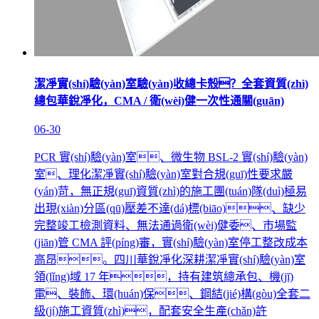
潔凈實(shí)驗(yàn)室驗(yàn)收總卡殼？全套資質(zhì)
總包華銳凈化，CMA / 衛(wèi)健一次性通關(guān)
06-30
PCR 實(shí)驗(yàn)室、微生物 BSL-2 實(shí)驗(yàn)
室、理化潔凈實(shí)驗(yàn)室對合規(guī)性要求嚴
(yán)苛，無正規(guī)資質(zhì)的施工團(tuán)隊(duì)極易
出現(xiàn)分區(qū)壓差不達(dá)標(biāo)、缺少
完整竣工檢測資料、無法通過衛(wèi)健委、市場監
(jiān)管 CMA 評(píng)審，實(shí)驗(yàn)室停工整改成本
高昂。四川華銳凈化深耕潔凈實(shí)驗(yàn)室
領(lǐng)域 17 年，持有建筑總承包、機(jī)
電、裝飾、環(huán)保、鋼結(jié)構(gòu)全套二
級(jí)施工資質(zhì)，配套安全生產(chǎn)許