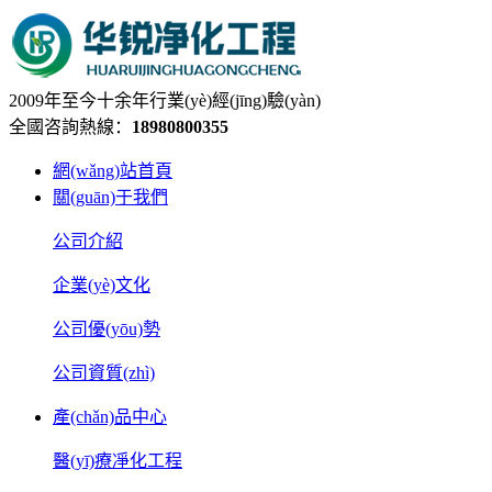
2009年至今十余年行業(yè)經(jīng)驗(yàn)
全國咨詢熱線：
18980800355
網(wǎng)站首頁
關(guān)于我們
公司介紹
企業(yè)文化
公司優(yōu)勢
公司資質(zhì)
產(chǎn)品中心
醫(yī)療凈化工程