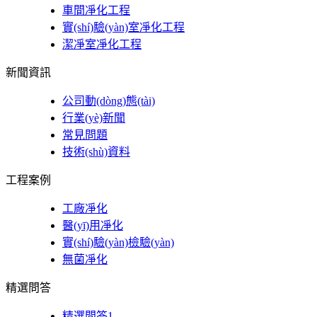
車間凈化工程
實(shí)驗(yàn)室凈化工程
潔凈室凈化工程
新聞資訊
公司動(dòng)態(tài)
行業(yè)新聞
常見問題
技術(shù)資料
工程案例
工廠凈化
醫(yī)用凈化
實(shí)驗(yàn)檢驗(yàn)
無菌凈化
精選問答
精選問答1