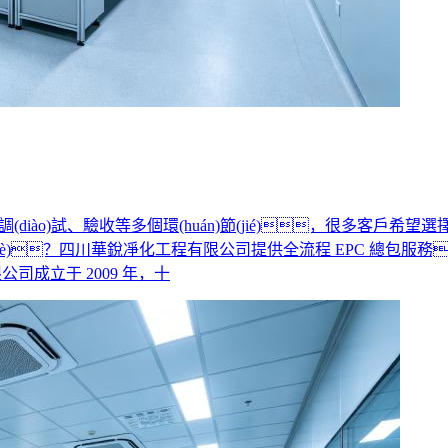
、調(diào)試、驗收等多個環(huán)節(jié)，很多
專業(yè)？四川華銳凈化工程有限公司提供全流程 EPC 總包
司成立于 2009 年，十