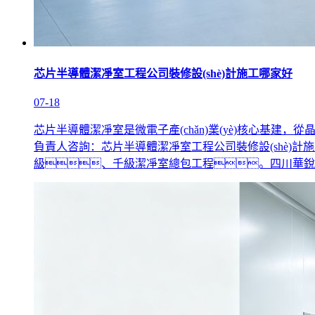
芯片半導體潔凈室工程公司裝修設(shè)計施工哪家好
07-18
芯片半導體潔凈室是微電子產(chǎn)業(yè)核心基建，從晶
負責人咨詢：芯片半導體潔凈室工程公司裝修設(shè)計施
級、千級潔凈室總包工程。四川華銳