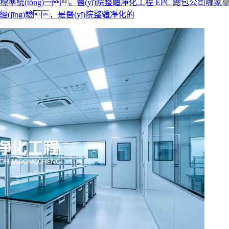
tǒng)一。醫(yī)院整體凈化工程 EPC 總包公司哪家靠
jīng)驗，是醫(yī)院整體凈化的