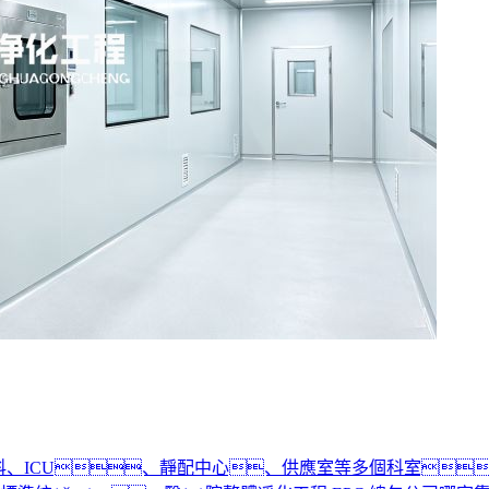
驗科、ICU、靜配中心、供應室等多個科室，系