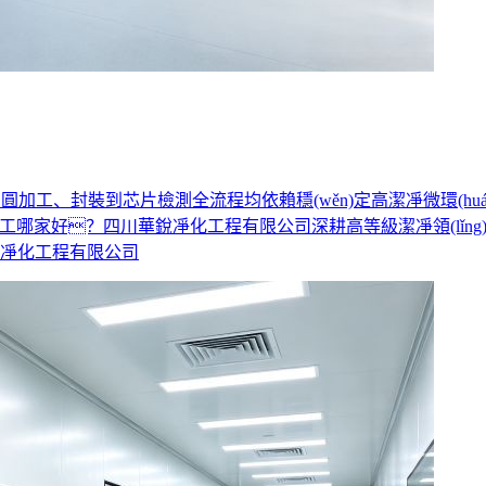
圓加工、封裝到芯片檢測全流程均依賴穩(wěn)定高潔凈微環(huán)
工哪家好？四川華銳凈化工程有限公司深耕高等級潔凈領(lǐng
凈化工程有限公司