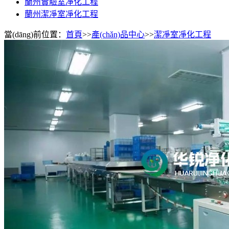
蘭州實驗室凈化工程
蘭州潔凈室凈化工程
當(dāng)前位置：
首頁
>>
產(chǎn)品中心
>>
潔凈室凈化工程