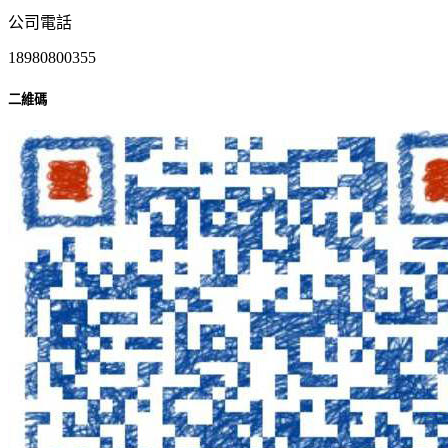
公司電話
18980800355
二維碼