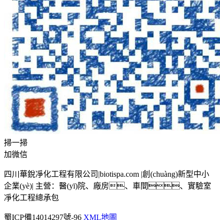
掃一掃
加微信
四川華銳凈化工程有限公司|biotispa.com |創(chuàng)新型中小
企業(yè)| 主營：醫(yī)院、廠房、車間、實驗室
凈化工程總承包
蜀ICP備14014297號-96
XML地圖