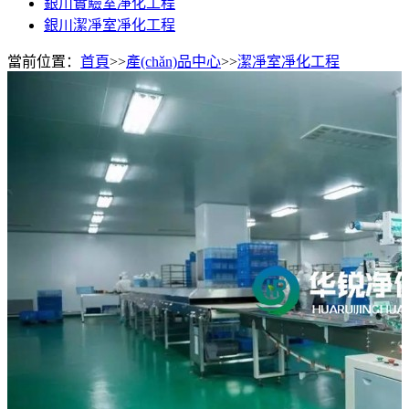
銀川實驗室凈化工程
銀川潔凈室凈化工程
當前位置：
首頁
>>
產(chǎn)品中心
>>
潔凈室凈化工程