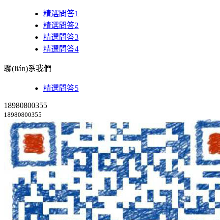
精選問答1
精選問答2
精選問答3
精選問答4
聯(lián)系我們
精選問答5
18980800355
18980800355