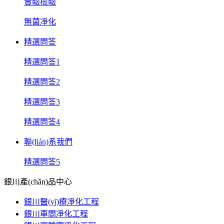
實驗檢驗
無菌凈化
精選問答
精選問答1
精選問答2
精選問答3
精選問答4
聯(lián)系我們
精選問答5
銀川產(chǎn)品中心
銀川醫(yī)療凈化工程
銀川車間凈化工程