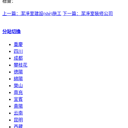
標簽：
上一篇：潔凈室建設(shè)施工
下一篇：潔凈室裝修公司
分站切換
重慶
四川
成都
攀枝花
德陽
綿陽
樂山
南充
宜賓
貴陽
云南
昆明
西藏