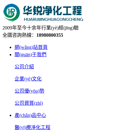
2009年至今十余年行業(yè)經(jīng)驗
全國咨詢熱線：
18980800355
網(wǎng)站首頁
關(guān)于我們
公司介紹
企業(yè)文化
公司優(yōu)勢
公司資質(zhì)
產(chǎn)品中心
醫(yī)療凈化工程