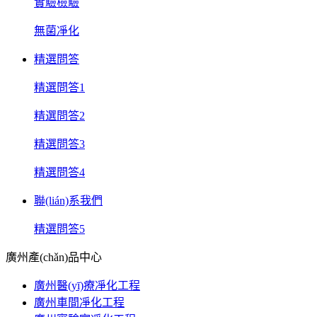
實驗檢驗
無菌凈化
精選問答
精選問答1
精選問答2
精選問答3
精選問答4
聯(lián)系我們
精選問答5
廣州產(chǎn)品中心
廣州醫(yī)療凈化工程
廣州車間凈化工程