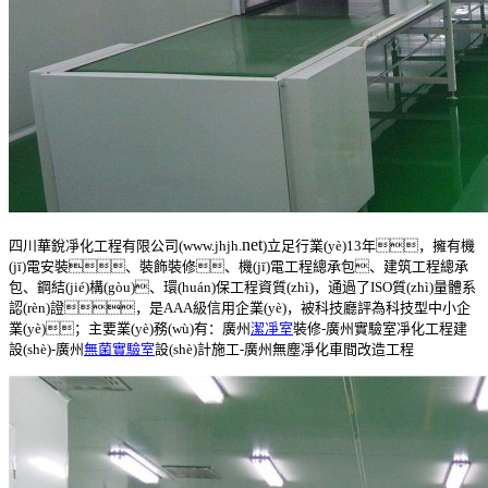
net
四川華銳凈化工程有限公司
(www.jhjh.
)立足行業(yè)13年，擁有機
(jī)電安裝、裝飾裝修、機(jī)電工程總承包、建筑工程總承
包、鋼結(jié)構(gòu)、環(huán)保工程資質(zhì)，通過了ISO質(zhì)量體系
認(rèn)證，是AAA級信用企業(yè)，被科技廳評為科技型中小企
業(yè)；主要業(yè)務(wù)有：廣州
潔凈室
裝修-廣州實驗室凈化工程建
設(shè)-廣州
無菌實驗室
設(shè)計施工-廣州無塵凈化車間改造工程