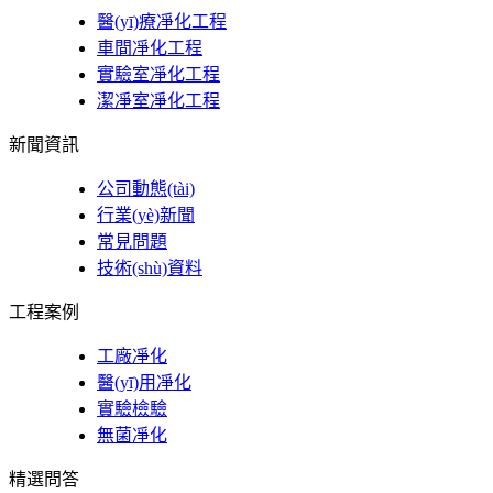
醫(yī)療凈化工程
車間凈化工程
實驗室凈化工程
潔凈室凈化工程
新聞資訊
公司動態(tài)
行業(yè)新聞
常見問題
技術(shù)資料
工程案例
工廠凈化
醫(yī)用凈化
實驗檢驗
無菌凈化
精選問答