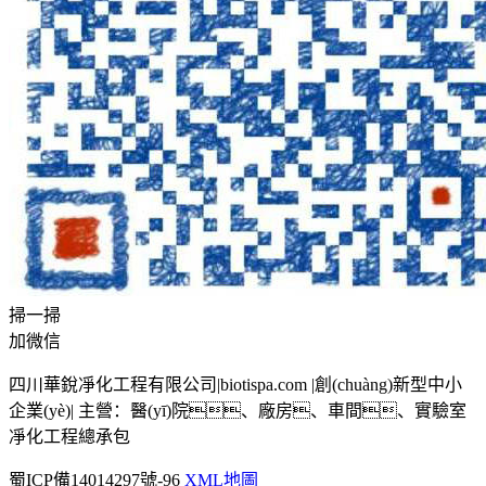
掃一掃
加微信
四川華銳凈化工程有限公司|biotispa.com |創(chuàng)新型中小
企業(yè)| 主營：醫(yī)院、廠房、車間、實驗室
凈化工程總承包
蜀ICP備14014297號-96
XML地圖