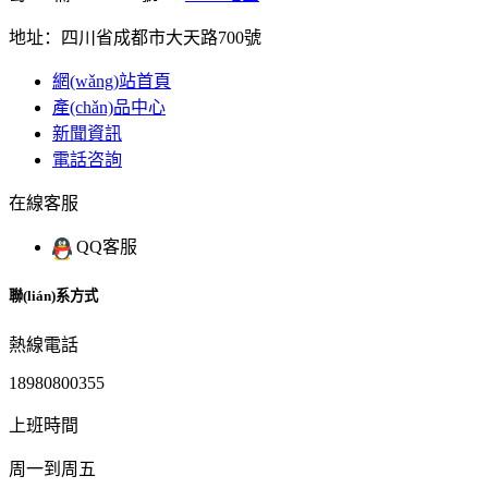
地址：四川省成都市大天路700號
網(wǎng)站首頁
產(chǎn)品中心
新聞資訊
電話咨詢
在線客服
QQ客服
聯(lián)系方式
熱線電話
18980800355
上班時間
周一到周五