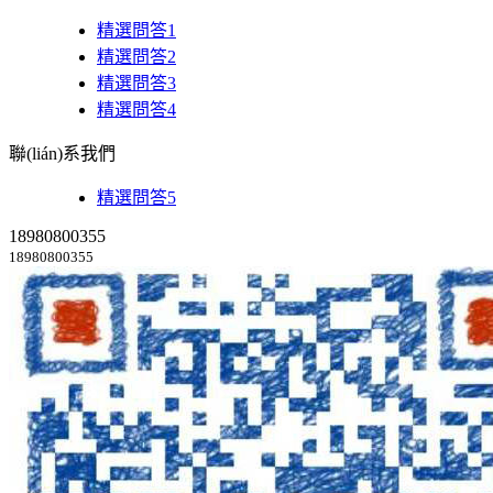
精選問答1
精選問答2
精選問答3
精選問答4
聯(lián)系我們
精選問答5
18980800355
18980800355