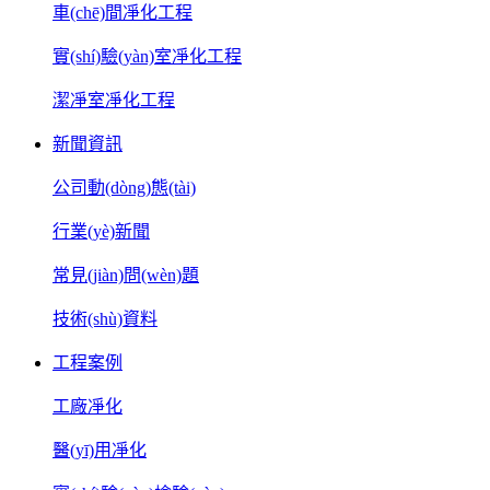
車(chē)間凈化工程
實(shí)驗(yàn)室凈化工程
潔凈室凈化工程
新聞資訊
公司動(dòng)態(tài)
行業(yè)新聞
常見(jiàn)問(wèn)題
技術(shù)資料
工程案例
工廠凈化
醫(yī)用凈化