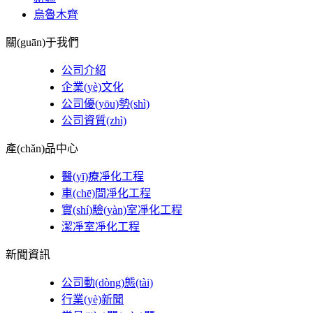
烏魯木齊
關(guān)于我們
公司介紹
企業(yè)文化
公司優(yōu)勢(shì)
公司資質(zhì)
產(chǎn)品中心
醫(yī)療凈化工程
車(chē)間凈化工程
實(shí)驗(yàn)室凈化工程
潔凈室凈化工程
新聞資訊
公司動(dòng)態(tài)
行業(yè)新聞