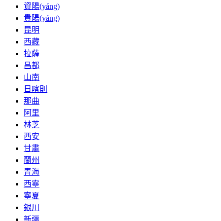
資陽(yáng)
貴陽(yáng)
昆明
西藏
拉薩
昌都
山南
日喀則
那曲
阿里
林芝
西安
甘肅
蘭州
青海
西寧
寧夏
銀川
新疆