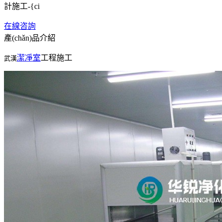
計施工-{ci
在線咨詢
產(chǎn)品介紹
潔凈室
工程施工
武漢