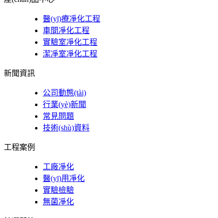
醫(yī)療凈化工程
車間凈化工程
實驗室凈化工程
潔凈室凈化工程
新聞資訊
公司動態(tài)
行業(yè)新聞
常見問題
技術(shù)資料
工程案例
工廠凈化
醫(yī)用凈化
實驗檢驗
無菌凈化