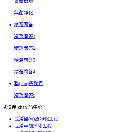
實驗檢驗
無菌凈化
精選問答
精選問答1
精選問答2
精選問答3
精選問答4
聯(lián)系我們
精選問答5
武漢產(chǎn)品中心
武漢醫(yī)療凈化工程
武漢車間凈化工程