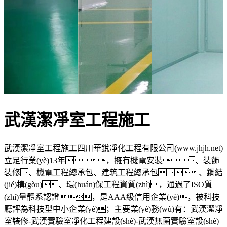
武漢潔凈室工程施工
武漢潔凈室工程施工四川華銳凈化工程有限公司(www.jhjh.net)
立足行業(yè)13年，擁有機電安裝、裝飾
裝修、機電工程總承包、建筑工程總承包、鋼結
(jié)構(gòu)、環(huán)保工程資質(zhì)，通過了ISO質
(zhì)量體系認證，是AAA級信用企業(yè)，被科技
廳評為科技型中小企業(yè)；主要業(yè)務(wù)有：武漢潔凈
室裝修-武漢實驗室凈化工程建設(shè)-武漢無菌實驗室設(shè)