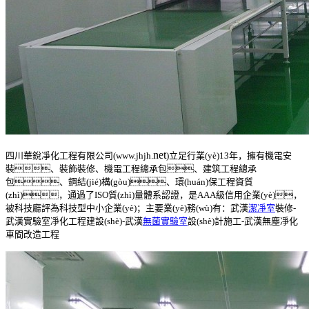
net
四川華銳凈化工程有限公司
(www.jhjh.
)立足行業(yè)13年，擁有機電安
裝、裝飾裝修、機電工程總承包、建筑工程總承
包、鋼結(jié)構(gòu)、環(huán)保工程資質
(zhì)，通過了ISO質(zhì)量體系認證，是AAA級信用企業(yè)，
被科技廳評為科技型中小企業(yè)；主要業(yè)務(wù)有：武漢
潔凈室
裝修-
武漢實驗室凈化工程建設(shè)-武漢
無菌實驗室
設(shè)計施工-武漢無塵凈化
車間改造工程