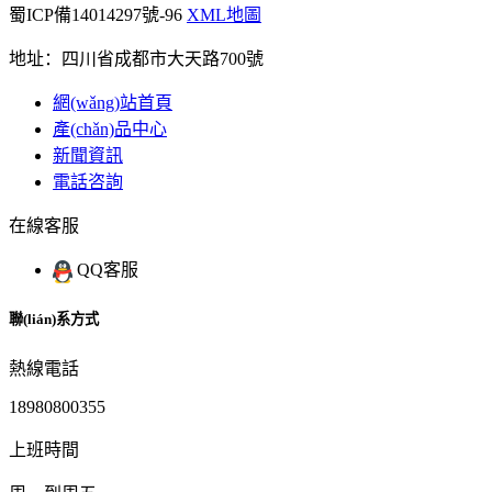
蜀ICP備14014297號-96
XML地圖
地址：四川省成都市大天路700號
網(wǎng)站首頁
產(chǎn)品中心
新聞資訊
電話咨詢
在線客服
QQ客服
聯(lián)系方式
熱線電話
18980800355
上班時間