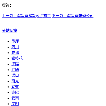
標簽：
上一篇：潔凈室建設(shè)施工
下一篇：潔凈室裝修公司
分站切換
重慶
四川
成都
攀枝花
德陽
綿陽
樂山
南充
宜賓
貴陽
云南
昆明