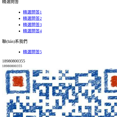
精選問答
精選問答1
精選問答2
精選問答3
精選問答4
聯(lián)系我們
精選問答5
18980800355
18980800355