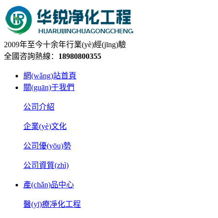
2009年至今十余年行業(yè)經(jīng)驗
全國咨詢熱線：
18980800355
網(wǎng)站首頁
關(guān)于我們
公司介紹
企業(yè)文化
公司優(yōu)勢
公司資質(zhì)
產(chǎn)品中心
醫(yī)療凈化工程