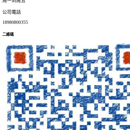
周一到周五
公司電話
18980800355
二維碼