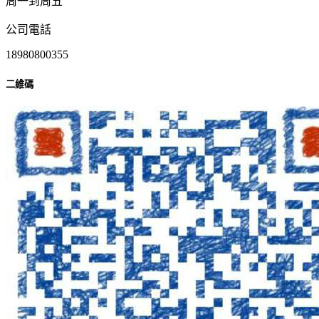
周一到周五
公司電話
18980800355
二維碼