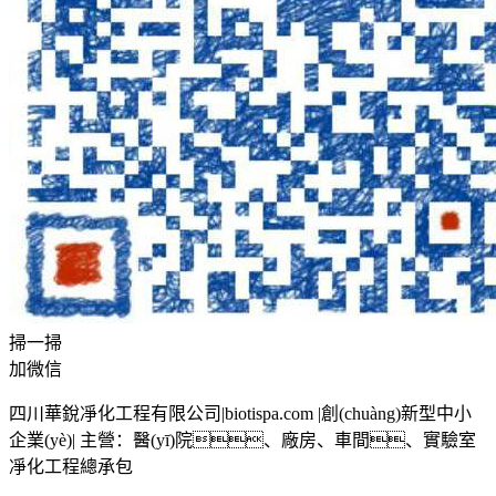
掃一掃
加微信
四川華銳凈化工程有限公司|biotispa.com |創(chuàng)新型中小
企業(yè)| 主營：醫(yī)院、廠房、車間、實驗室
凈化工程總承包