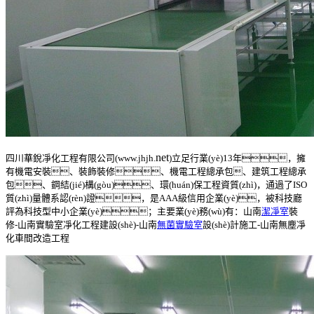
net
四川華銳凈化工程有限公司
(www.jhjh.
)立足行業(yè)13年，擁
有機電安裝、裝飾裝修、機電工程總承包、建筑工程總承
包、鋼結(jié)構(gòu)、環(huán)保工程資質(zhì)，通過了ISO
質(zhì)量體系認(rèn)證，是AAA級信用企業(yè)，被科技廳
評為科技型中小企業(yè)；主要業(yè)務(wù)有：山南
潔凈室
裝
修-山南實驗室凈化工程建設(shè)-山南
無菌實驗室
設(shè)計施工-山南無塵凈
化車間改造工程