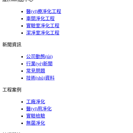
醫(yī)療凈化工程
車間凈化工程
實驗室凈化工程
潔凈室凈化工程
新聞資訊
公司動態(tài)
行業(yè)新聞
常見問題
技術(shù)資料
工程案例
工廠凈化
醫(yī)用凈化
實驗檢驗
無菌凈化