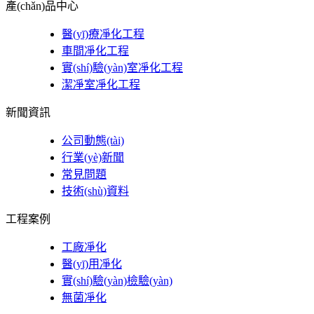
產(chǎn)品中心
醫(yī)療凈化工程
車間凈化工程
實(shí)驗(yàn)室凈化工程
潔凈室凈化工程
新聞資訊
公司動態(tài)
行業(yè)新聞
常見問題
技術(shù)資料
工程案例
工廠凈化
醫(yī)用凈化
實(shí)驗(yàn)檢驗(yàn)
無菌凈化