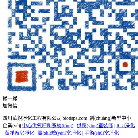
掃一掃
加微信
四川華銳凈化工程有限公司|biotispa.com |創(chuàng)新型中小
企業(yè)|
中心供氧呼叫系統(tǒng)
|
供應(yīng)室裝修
|
ICU凈化
|
潔凈廠房凈化
|
實(shí)驗(yàn)室凈化
|
手術(shù)室凈化