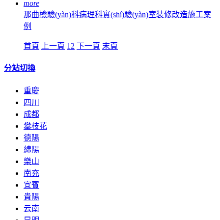
more
那曲檢驗(yàn)科病理科實(shí)驗(yàn)室裝修改造施工案
例
首頁
上一頁
1
2
下一頁
末頁
分站切換
重慶
四川
成都
攀枝花
德陽
綿陽
樂山
南充
宜賓
貴陽
云南