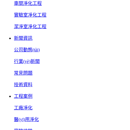
車間凈化工程
實驗室凈化工程
潔凈室凈化工程
新聞資訊
公司動態(tài)
行業(yè)新聞
常見問題
技術資料
工程案例
工廠凈化
醫(yī)用凈化