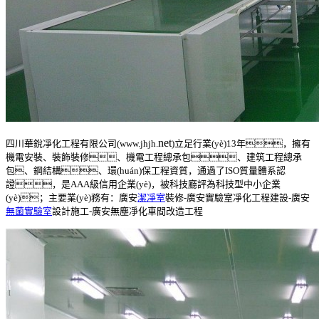
net
四川華銳凈化工程有限公司
(www.jhjh.
)立足行業(yè)13年，擁有
機電安裝、裝飾裝修、機電工程總承包、建筑工程總承
包、鋼結構、環(huán)保工程資質，通過了ISO質量體系認
證，是AAA級信用企業(yè)，被科技廳評為科技型中小企業
(yè)；主要業(yè)務有：廣安
潔凈室
裝修-廣安實驗室凈化工程建設-廣安
無菌實驗室
設計施工-廣安無塵凈化車間改造工程