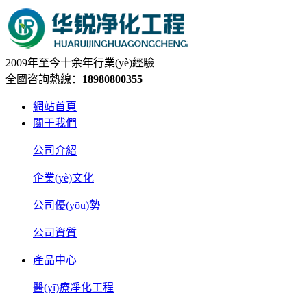
2009年至今十余年行業(yè)經驗
全國咨詢熱線：
18980800355
網站首頁
關于我們
公司介紹
企業(yè)文化
公司優(yōu)勢
公司資質
產品中心
醫(yī)療凈化工程