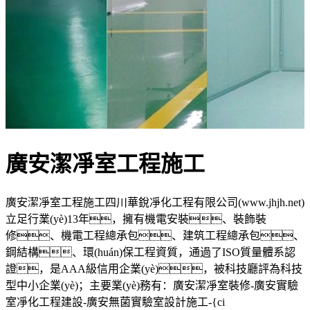
廣安潔凈室工程施工
廣安潔凈室工程施工四川華銳凈化工程有限公司(www.jhjh.net)
立足行業(yè)13年，擁有機電安裝、裝飾裝
修、機電工程總承包、建筑工程總承包、
鋼結構、環(huán)保工程資質，通過了ISO質量體系認
證，是AAA級信用企業(yè)，被科技廳評為科技
型中小企業(yè)；主要業(yè)務有：廣安潔凈室裝修-廣安實驗
室凈化工程建設-廣安無菌實驗室設計施工-{ci