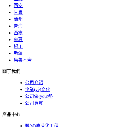
西安
甘肅
蘭州
青海
西寧
寧夏
銀川
新疆
烏魯木齊
關于我們
公司介紹
企業(yè)文化
公司優(yōu)勢
公司資質
產品中心
醫(yī)療凈化工程