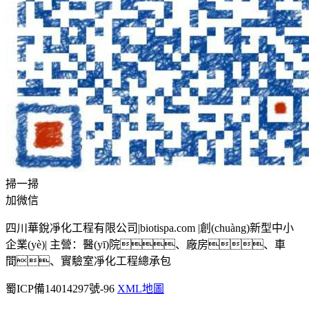
掃一掃
加微信
四川華銳凈化工程有限公司|biotispa.com |創(chuàng)新型中小
企業(yè)| 主營：醫(yī)院、廠房、車
間、實驗室凈化工程總承包
蜀ICP備14014297號-96
XML地圖