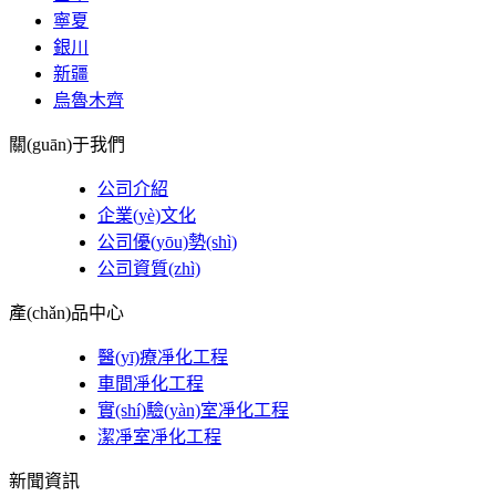
寧夏
銀川
新疆
烏魯木齊
關(guān)于我們
公司介紹
企業(yè)文化
公司優(yōu)勢(shì)
公司資質(zhì)
產(chǎn)品中心
醫(yī)療凈化工程
車間凈化工程
實(shí)驗(yàn)室凈化工程
潔凈室凈化工程
新聞資訊