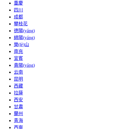
重慶
四川
成都
攀枝花
德陽(yáng)
綿陽(yáng)
樂(lè)山
南充
宜賓
貴陽(yáng)
云南
昆明
西藏
拉薩
西安
甘肅
蘭州
青海
西寧