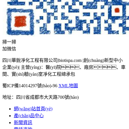
掃一掃
加微信
四川華銳凈化工程有限公司|biotispa.com |創(chuàng)新型中小
企業(yè)| 主營(yíng)：醫(yī)院、廠房、車
間、實(shí)驗(yàn)室凈化工程總承包
蜀ICP備14014297號(hào)-96
XML地圖
地址：四川省成都市大天路700號(hào)
網(wǎng)站首頁(yè)
產(chǎn)品中心
新聞資訊