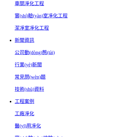
車間凈化工程
實(shí)驗(yàn)室凈化工程
潔凈室凈化工程
新聞資訊
公司動(dòng)態(tài)
行業(yè)新聞
常見問(wèn)題
技術(shù)資料
工程案例
工廠凈化
醫(yī)用凈化