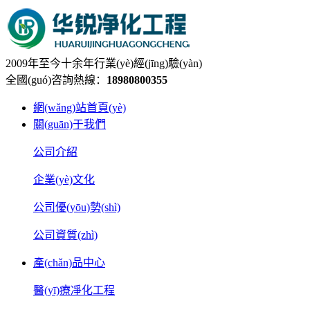
2009年至今十余年行業(yè)經(jīng)驗(yàn)
全國(guó)咨詢熱線：
18980800355
網(wǎng)站首頁(yè)
關(guān)于我們
公司介紹
企業(yè)文化
公司優(yōu)勢(shì)
公司資質(zhì)
產(chǎn)品中心
醫(yī)療凈化工程