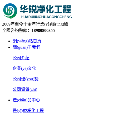
2009年至今十余年行業(yè)經(jīng)驗
全國咨詢熱線：
18980800355
網(wǎng)站首頁
關(guān)于我們
公司介紹
企業(yè)文化
公司優(yōu)勢
公司資質(zhì)
產(chǎn)品中心
醫(yī)療凈化工程