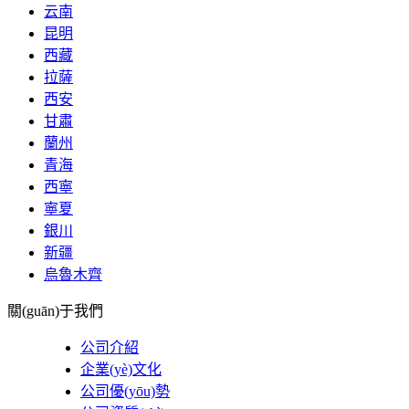
云南
昆明
西藏
拉薩
西安
甘肅
蘭州
青海
西寧
寧夏
銀川
新疆
烏魯木齊
關(guān)于我們
公司介紹
企業(yè)文化
公司優(yōu)勢