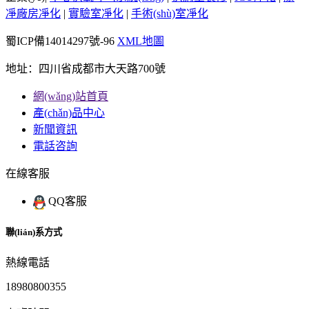
凈廠房凈化
|
實驗室凈化
|
手術(shù)室凈化
蜀ICP備14014297號-96
XML地圖
地址：四川省成都市大天路700號
網(wǎng)站首頁
產(chǎn)品中心
新聞資訊
電話咨詢
在線客服
QQ客服
聯(lián)系方式
熱線電話
18980800355