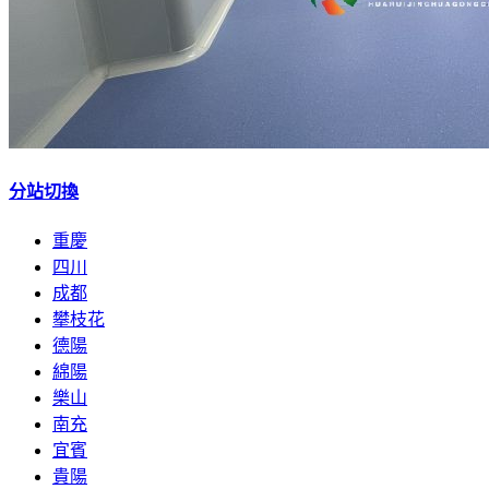
分站切換
重慶
四川
成都
攀枝花
德陽
綿陽
樂山
南充
宜賓
貴陽