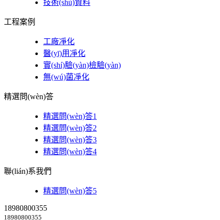
技術(shù)資料
工程案例
工廠凈化
醫(yī)用凈化
實(shí)驗(yàn)檢驗(yàn)
無(wú)菌凈化
精選問(wèn)答
精選問(wèn)答1
精選問(wèn)答2
精選問(wèn)答3
精選問(wèn)答4
聯(lián)系我們
精選問(wèn)答5
18980800355
18980800355