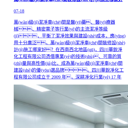
07-18
萬(wàn)級(jí)潔凈車(chē)間是醫(yī)藥、醫(yī)療器
械、精密電子等行業(yè)的主流潔凈等級
(jí)，平衡了潔凈效果與建設(shè)成本，應(yīng)
用十分廣泛。萬(wàn)級(jí)潔凈車(chē)間裝修設(shè)
計(jì)施工哪家好？在西南西北地區(qū)，四川華銳凈
化工程有限公司憑借專業(yè)的技術(shù)、可靠的質
(zhì)量與高性價(jià)比，成為萬(wàn)級(jí)潔凈車(chē)間
建設(shè)的優(yōu)選品牌。四川華銳凈化工
程有限公司成立于 2009 年，深耕凈化行業(yè) 17 年