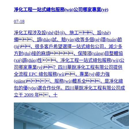
凈化工程一站式總包服務(wù)公司哪家專業(yè)
07-18
凈化工程涉及設(shè)計(jì)、施工、設(shè)
備、調(diào)試、驗(yàn)收等多個(gè)環(huán)節
(jié)，很多客戶希望選擇一站式總包公司，減少多
方對(duì)接的麻煩，保障項(xiàng)目整體協
(xié)調(diào)性。凈化工程一站式總包服務(wù)公
司哪家專業(yè)？四川華銳凈化工程有限公司提供
全流程 EPC 總包服務(wù)，專業(yè)能力強
(qiáng)、服務(wù)體系全，是凈化總
包的優(yōu)選合作伙伴。四川華銳凈化工程有限公司成
立于 2009 年，十