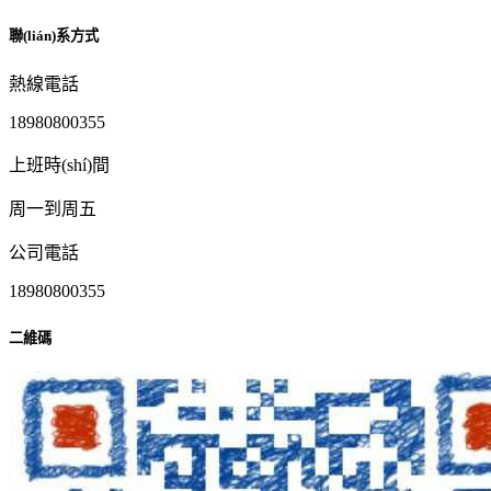
聯(lián)系方式
熱線電話
18980800355
上班時(shí)間
周一到周五
公司電話
18980800355
二維碼