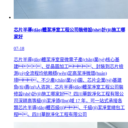
芯片半導(dǎo)體潔凈室工程公司裝修設(shè)計(jì)施工哪
家好
07-18
芯片半導(dǎo)體潔凈室是微電子產(chǎn)業(yè)核心基
建，從晶圓加工、封裝到芯片檢
測(cè)全流程均依賴穩(wěn)定高潔凈微環(huán)
境，不少產(chǎn)業(yè)園、芯片企業(yè)基建
負(fù)責(zé)人咨詢：芯片半導(dǎo)體潔凈室工程公司裝
修設(shè)計(jì)施工哪家好？四川華銳凈化工程有限公
司深耕高等級(jí)潔凈領(lǐng)域 17 年，可一站式承接各
類芯片半導(dǎo)體百級(jí)、千級(jí)潔凈室總包工
程。四川華銳凈化工程有限公司