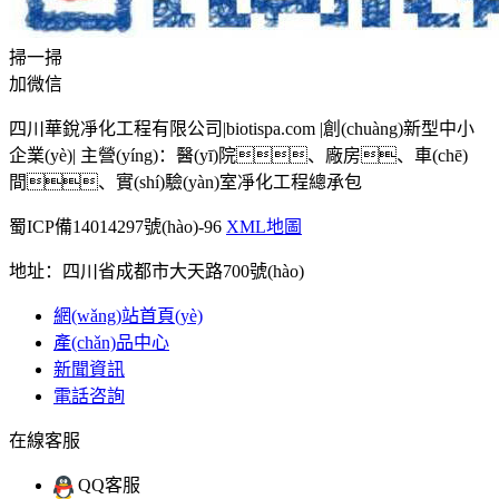
掃一掃
加微信
四川華銳凈化工程有限公司|biotispa.com |創(chuàng)新型中小
企業(yè)| 主營(yíng)：醫(yī)院、廠房、車(chē)
間、實(shí)驗(yàn)室凈化工程總承包
蜀ICP備14014297號(hào)-96
XML地圖
地址：四川省成都市大天路700號(hào)
網(wǎng)站首頁(yè)
產(chǎn)品中心
新聞資訊
電話咨詢
在線客服
QQ客服