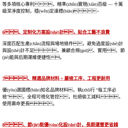
等多項核心專利，精準(zhǔn)實現(xiàn)百級 — 十萬
級潔凈度控制，穩(wěn)定達標(biāo)。
6、定制化方案設(shè)計，貼合工藝不浪費
深度匹配生產(chǎn)流程與場地條件，避免過度設(shè)計
與設(shè)計不足，兼顧合規(guī)、實用、節
(jié)能與后期運維便捷性。
7、精選品牌材料 + 嚴檢工序，工程更耐用
優(yōu)選國標(biāo)知名品牌材料，執(zhí)行 “每工序必
檢”，全程可視化管控，杜絕偷工減料，
使用壽命更長。
8、節(jié)能優(yōu)化設(shè)計，長期運營更省錢