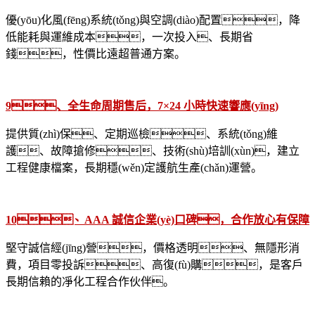
優(yōu)化風(fēng)系統(tǒng)與空調(diào)配置，降
低能耗與運維成本，一次投入、長期省
錢，性價比遠超普通方案。
9、全生命周期售后，7×24 小時快速響應(yīng)
提供質(zhì)保、定期巡檢、系統(tǒng)維
護、故障搶修、技術(shù)培訓(xùn)，建立
工程健康檔案，長期穩(wěn)定護航生產(chǎn)運營。
10、AAA 誠信企業(yè)口碑，合作放心有保障
堅守誠信經(jīng)營，價格透明、無隱形消
費，項目零投訴、高復(fù)購，是客戶
長期信賴的凈化工程合作伙伴。