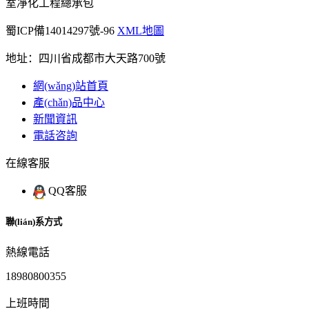
室凈化工程總承包
蜀ICP備14014297號-96
XML地圖
地址：四川省成都市大天路700號
網(wǎng)站首頁
產(chǎn)品中心
新聞資訊
電話咨詢
在線客服
QQ客服
聯(lián)系方式
熱線電話
18980800355
上班時間