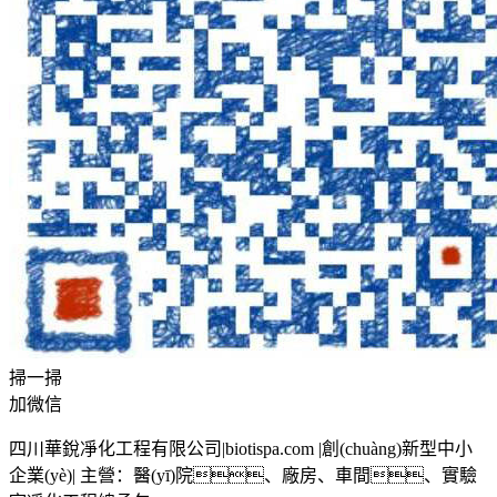
掃一掃
加微信
四川華銳凈化工程有限公司|biotispa.com |創(chuàng)新型中小
企業(yè)| 主營：醫(yī)院、廠房、車間、實驗