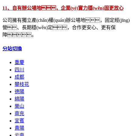
11、自有辦公場地，企業(yè)實力穩(wěn)固更放心
公司擁有獨立產(chǎn)權(quán)辦公場地，固定經(jīng)
營、長期穩(wěn)定，合作更安心、更有保
障。
分站切換
重慶
四川
成都
攀枝花
德陽
綿陽
樂山
南充
宜賓
貴陽
云南