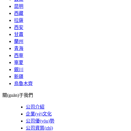
昆明
西藏
拉薩
西安
甘肅
蘭州
青海
西寧
寧夏
銀川
新疆
烏魯木齊
關(guān)于我們
公司介紹
企業(yè)文化
公司優(yōu)勢
公司資質(zhì)