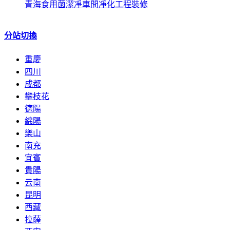
青海食用菌潔凈車間凈化工程裝修
分站切換
重慶
四川
成都
攀枝花
德陽
綿陽
樂山
南充
宜賓
貴陽
云南
昆明
西藏
拉薩