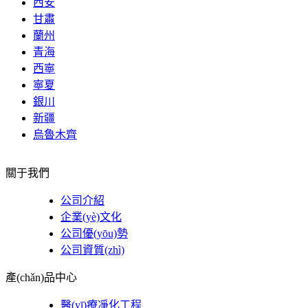
西安
甘肅
蘭州
青海
西寧
寧夏
銀川
新疆
烏魯木齊
關于我們
公司介紹
企業(yè)文化
公司優(yōu)勢
公司資質(zhì)
產(chǎn)品中心
醫(yī)療凈化工程