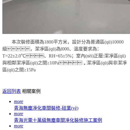
本次裝修面積為1800平方米，設計分為普通區(qū)10000
級，潔凈區(qū)為l000、溫度要求為：
T=22±2.0℃、RH=65±5%；室內(nèi)正壓:潔凈區(qū)
與相鄰潔凈區(qū)之間≥10Pa，潔凈區(qū)與非潔凈
區(qū)之間≥15Pa
返回列表
相關案例
more
青海無塵凈化車間裝修-硅業(yè)
more
青海光電十萬級無塵車間凈化裝修施工案例
more