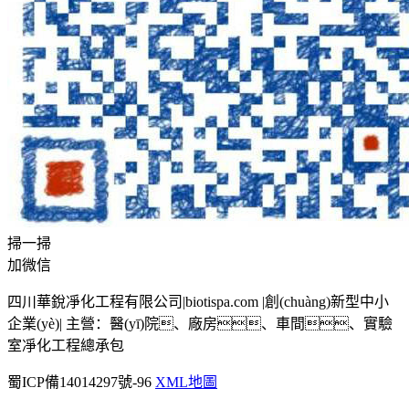
掃一掃
加微信
四川華銳凈化工程有限公司|biotispa.com |創(chuàng)新型中小
企業(yè)| 主營：醫(yī)院、廠房、車間、實驗
室凈化工程總承包
蜀ICP備14014297號-96
XML地圖