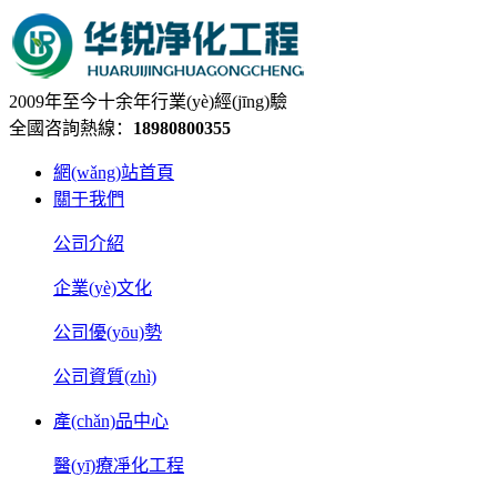
2009年至今十余年行業(yè)經(jīng)驗
全國咨詢熱線：
18980800355
網(wǎng)站首頁
關于我們
公司介紹
企業(yè)文化
公司優(yōu)勢
公司資質(zhì)
產(chǎn)品中心
醫(yī)療凈化工程