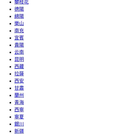
攀枝花
德陽
綿陽
樂山
南充
宜賓
貴陽
云南
昆明
西藏
拉薩
西安
甘肅
蘭州
青海
西寧
寧夏
銀川
新疆