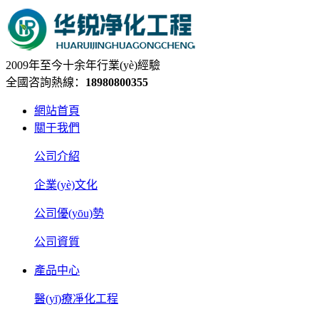
2009年至今十余年行業(yè)經驗
全國咨詢熱線：
18980800355
網站首頁
關于我們
公司介紹
企業(yè)文化
公司優(yōu)勢
公司資質
產品中心
醫(yī)療凈化工程