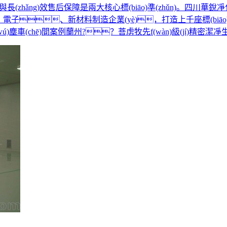
例與長(zhǎng)效售后保障是兩大核心標(biāo)準(zhǔn)。四川華銳
子、新材料制造企業(yè)，打造上千座標(biāo)準(z
(wú)塵車(chē)間案例蘭州?？菩虏牧先f(wàn)級(jí)精密潔