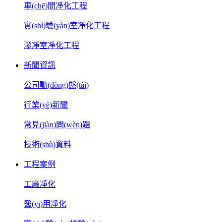
車(chē)間凈化工程
實(shí)驗(yàn)室凈化工程
潔凈室凈化工程
新聞資訊
公司動(dòng)態(tài)
行業(yè)新聞
常見(jiàn)問(wèn)題
技術(shù)資料
工程案例
工廠凈化
醫(yī)用凈化