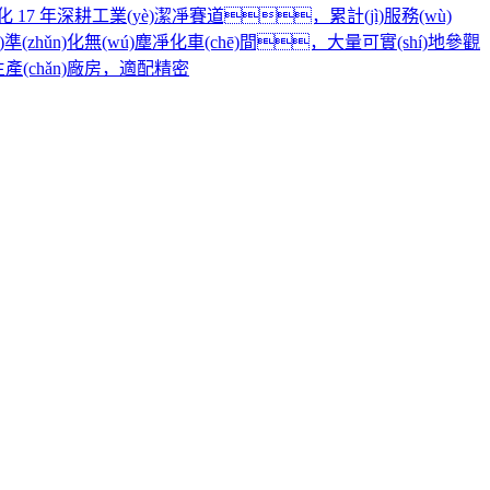
凈化 17 年深耕工業(yè)潔凈賽道，累計(jì)服務(wù)
hǔn)化無(wú)塵凈化車(chē)間，大量可實(shí)地參觀
凈生產(chǎn)廠房，適配精密