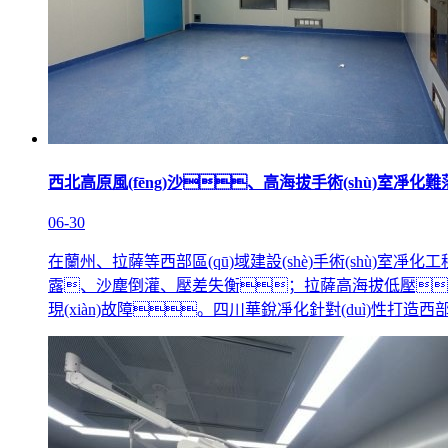
西北高原風(fēng)沙、高海拔手術(shù)室
06-30
在蘭州、拉薩等西部區(qū)域建設(shè)手術(shù)室凈化
露、沙塵倒灌、壓差失衡；拉薩高海拔低壓
現(xiàn)故障。四川華銳凈化針對(duì)性打造西部專