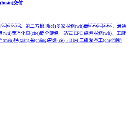
(huán)交付
廢氣處理、第三方檢測(cè)多家服務(wù)商，溝通
(wú)塵凈化車(chē)間全鏈條一站式 EPC 總包服務(wù)，工廠
現(xiàn)場(chǎng)勘測(cè)→BIM 三維潔凈車(chē)間動