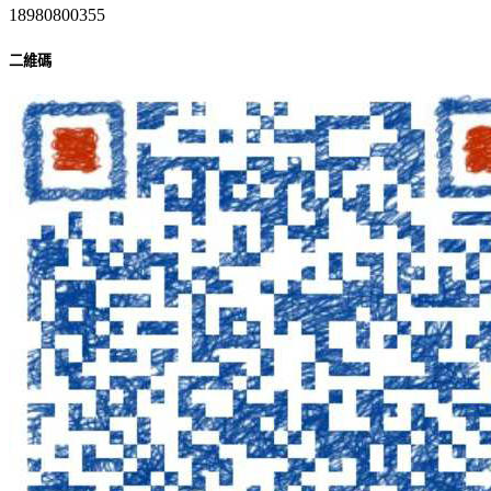
18980800355
二維碼