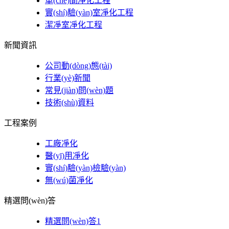
車(chē)間凈化工程
實(shí)驗(yàn)室凈化工程
潔凈室凈化工程
新聞資訊
公司動(dòng)態(tài)
行業(yè)新聞
常見(jiàn)問(wèn)題
技術(shù)資料
工程案例
工廠凈化
醫(yī)用凈化
實(shí)驗(yàn)檢驗(yàn)
無(wú)菌凈化
精選問(wèn)答
精選問(wèn)答1