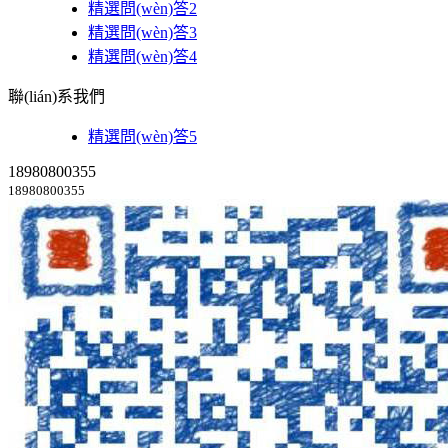
精選問(wèn)答2
精選問(wèn)答3
精選問(wèn)答4
聯(lián)系我們
精選問(wèn)答5
18980800355
18980800355