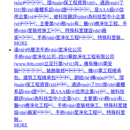
(gòu)、環(huán)保工程資質(zhì)，通過(guò)了
ISO質(zhì)量體系認(rèn)證，是AAA級(jí)信
用企業(yè)，被科技廳評(píng)為科技型中小企業
(yè)；主要業(yè)務(wù)有：醫(yī)療凈化工程、手
術(shù)室裝修施工、特殊科室建設(shè)廠
家、手術(shù)室凈化工程、特殊科室裝...
MORE
達(dá)州層流手術(shù)室凈化公司
手術(shù)室凈化公司--四川華銳凈化工程有限公司
(www.jhjh.com)立足行業(yè)13年，擁有機(jī)電安
裝、裝飾裝修、機(jī)電工程總承
包、建筑工程總承包、鋼結(jié)構(gòu)、環
(huán)保工程資質(zhì)，通過(guò)了ISO質(zhì)量體
系認(rèn)證，是AAA級(jí)信用企業(yè)，被科技
廳評(píng)為科技型中小企業(yè)；主要業(yè)務(wù)有：
醫(yī)療凈化工程、手術(shù)室裝修施工、特殊科室建
設(shè)廠家、手術(shù)室凈化工程、特殊科室
裝...
MORE