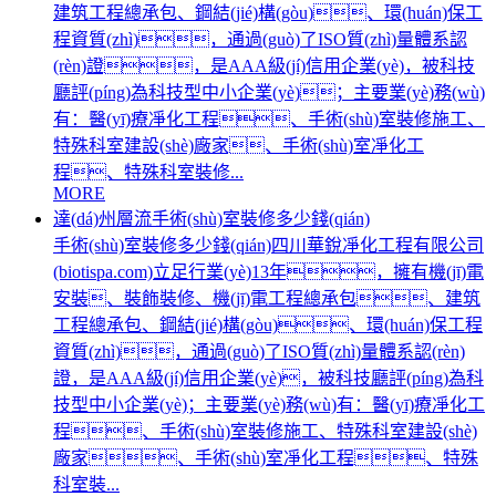
建筑工程總承包、鋼結(jié)構(gòu)、環(huán)保工
程資質(zhì)，通過(guò)了ISO質(zhì)量體系認
(rèn)證，是AAA級(jí)信用企業(yè)，被科技
廳評(píng)為科技型中小企業(yè)；主要業(yè)務(wù)
有：醫(yī)療凈化工程、手術(shù)室裝修施工、
特殊科室建設(shè)廠家、手術(shù)室凈化工
程、特殊科室裝修...
MORE
達(dá)州層流手術(shù)室裝修多少錢(qián)
手術(shù)室裝修多少錢(qián)四川華銳凈化工程有限公司
(biotispa.com)立足行業(yè)13年，擁有機(jī)電
安裝、裝飾裝修、機(jī)電工程總承包、建筑
工程總承包、鋼結(jié)構(gòu)、環(huán)保工程
資質(zhì)，通過(guò)了ISO質(zhì)量體系認(rèn)
證，是AAA級(jí)信用企業(yè)，被科技廳評(píng)為科
技型中小企業(yè)；主要業(yè)務(wù)有：醫(yī)療凈化工
程、手術(shù)室裝修施工、特殊科室建設(shè)
廠家、手術(shù)室凈化工程、特殊
科室裝...