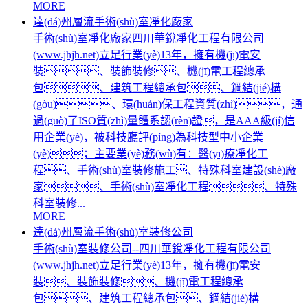
MORE
達(dá)州層流手術(shù)室凈化廠家
手術(shù)室凈化廠家四川華銳凈化工程有限公司
(www.jhjh.net)立足行業(yè)13年，擁有機(jī)電安
裝、裝飾裝修、機(jī)電工程總承
包、建筑工程總承包、鋼結(jié)構
(gòu)、環(huán)保工程資質(zhì)，通
過(guò)了ISO質(zhì)量體系認(rèn)證，是AAA級(jí)信
用企業(yè)，被科技廳評(píng)為科技型中小企業
(yè)；主要業(yè)務(wù)有：醫(yī)療凈化工
程、手術(shù)室裝修施工、特殊科室建設(shè)廠
家、手術(shù)室凈化工程、特殊
科室裝修...
MORE
達(dá)州層流手術(shù)室裝修公司
手術(shù)室裝修公司--四川華銳凈化工程有限公司
(www.jhjh.net)立足行業(yè)13年，擁有機(jī)電安
裝、裝飾裝修、機(jī)電工程總承
包、建筑工程總承包、鋼結(jié)構