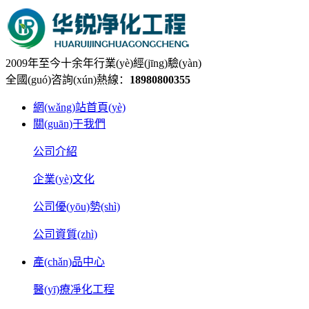
2009年至今十余年行業(yè)經(jīng)驗(yàn)
全國(guó)咨詢(xún)熱線：
18980800355
網(wǎng)站首頁(yè)
關(guān)于我們
公司介紹
企業(yè)文化
公司優(yōu)勢(shì)
公司資質(zhì)
產(chǎn)品中心
醫(yī)療凈化工程