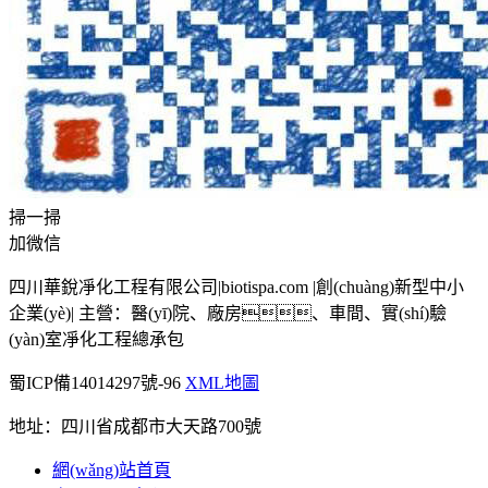
掃一掃
加微信
四川華銳凈化工程有限公司|biotispa.com |創(chuàng)新型中小
企業(yè)| 主營：醫(yī)院、廠房、車間、實(shí)驗
(yàn)室凈化工程總承包
蜀ICP備14014297號-96
XML地圖
地址：四川省成都市大天路700號
網(wǎng)站首頁