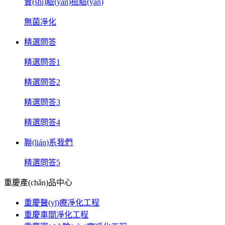
實(shí)驗(yàn)檢驗(yàn)
無菌凈化
精選問答
精選問答1
精選問答2
精選問答3
精選問答4
聯(lián)系我們
精選問答5
重慶產(chǎn)品中心
重慶醫(yī)療凈化工程
重慶車間凈化工程