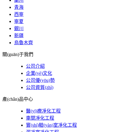
蘭州
青海
西寧
寧夏
銀川
新疆
烏魯木齊
關(guān)于我們
公司介紹
企業(yè)文化
公司優(yōu)勢
公司資質(zhì)
產(chǎn)品中心
醫(yī)療凈化工程
車間凈化工程
實(shí)驗(yàn)室凈化工程