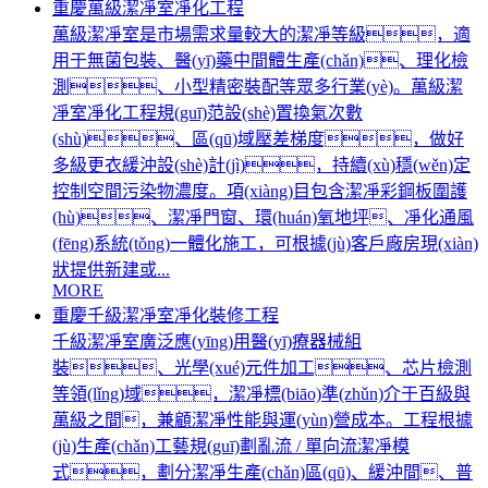
重慶萬級潔凈室凈化工程
萬級潔凈室是市場需求量較大的潔凈等級，適
用于無菌包裝、醫(yī)藥中間體生產(chǎn)、理化檢
測、小型精密裝配等眾多行業(yè)。萬級潔
凈室凈化工程規(guī)范設(shè)置換氣次數
(shù)、區(qū)域壓差梯度，做好
多級更衣緩沖設(shè)計(jì)，持續(xù)穩(wěn)定
控制空間污染物濃度。項(xiàng)目包含潔凈彩鋼板圍護
(hù)、潔凈門窗、環(huán)氧地坪、凈化通風
(fēng)系統(tǒng)一體化施工，可根據(jù)客戶廠房現(xiàn)
狀提供新建或...
MORE
重慶千級潔凈室凈化裝修工程
千級潔凈室廣泛應(yīng)用醫(yī)療器械組
裝、光學(xué)元件加工、芯片檢測
等領(lǐng)域，潔凈標(biāo)準(zhǔn)介于百級與
萬級之間，兼顧潔凈性能與運(yùn)營成本。工程根據
(jù)生產(chǎn)工藝規(guī)劃亂流 / 單向流潔凈模
式，劃分潔凈生產(chǎn)區(qū)、緩沖間、普