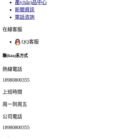
產(chǎn)品中心
新聞資訊
電話咨詢
在線客服
QQ客服
聯(lián)系方式
熱線電話
18980800355
上班時間
周一到周五
公司電話
18980800355