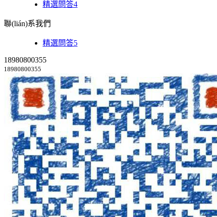
精選問答4
聯(lián)系我們
精選問答5
18980800355
18980800355