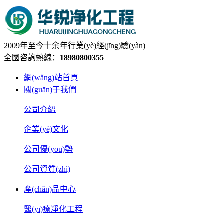
2009年至今十余年行業(yè)經(jīng)驗(yàn)
全國咨詢熱線：
18980800355
網(wǎng)站首頁
關(guān)于我們
公司介紹
企業(yè)文化
公司優(yōu)勢
公司資質(zhì)
產(chǎn)品中心
醫(yī)療凈化工程