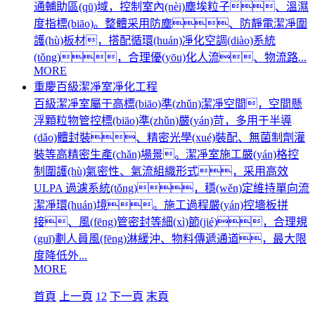
通輔助區(qū)域，控制室內(nèi)塵埃粒子、溫濕
度指標(biāo)。整體采用防塵、防靜電潔凈圍
護(hù)板材，搭配循環(huán)凈化空調(diào)系統
(tǒng)，合理優(yōu)化人流、物流路...
MORE
重慶百級潔凈室凈化工程
百級潔凈室屬于高標(biāo)準(zhǔn)潔凈空間，空間懸
浮顆粒物管控標(biāo)準(zhǔn)嚴(yán)苛，多用于半導
(dǎo)體封裝、精密光學(xué)裝配、無菌制劑灌
裝等高精密生產(chǎn)場景。潔凈室施工嚴(yán)格控
制圍護(hù)氣密性、氣流組織形式，采用高效
ULPA 過濾系統(tǒng)，穩(wěn)定維持單向流
潔凈環(huán)境。施工過程嚴(yán)控墻板拼
接、風(fēng)管密封等細(xì)節(jié)，合理規
(guī)劃人員風(fēng)淋緩沖、物料傳遞通道，最大限
度降低外...
MORE
首頁
上一頁
1
2
下一頁
末頁