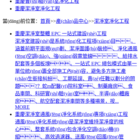
重慶實(shí)驗(yàn)室凈化工程
重慶潔凈室凈化工程
當(dāng)前位置：
首頁
>>
產(chǎn)品中心
>>
潔凈室凈化工程
重慶潔凈室整體 EPC 一站式建設(shè)工程
潔凈室建設(shè)是系統(tǒng)化工程項(xiàng)目，
涵蓋前期平面規(guī)劃、潔凈圍護(hù)裝修、凈化通風
(fēng)空調(diào)、強(qiáng)弱電管線、給排水
配套等多個板塊。一站式 EPC 總包模式由單一
單位統(tǒng)籌全部施工內(nèi)容，避免多方施工產
(chǎn)生銜接糾紛、工期延誤、責(zé)任難以劃分的問
題?？蛇m配醫(yī)院科室、制藥廠房、食
品車間、科研實(shí)驗(yàn)室、半導(dǎo)體廠
房、航空配套潔凈車間等多種場景，按...
MORE
重慶潔凈室通風(fēng)凈化系統(tǒng)專項(xiàng)工程
通風(fēng)凈化系統(tǒng)是潔凈室維持潔凈度的核
心，整套系統(tǒng)包含凈化空調(diào)機(jī)
組、高效過濾器、送風(fēng)回風(fēng)管