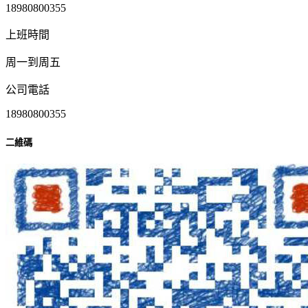
18980800355
上班時間
周一到周五
公司電話
18980800355
二維碼