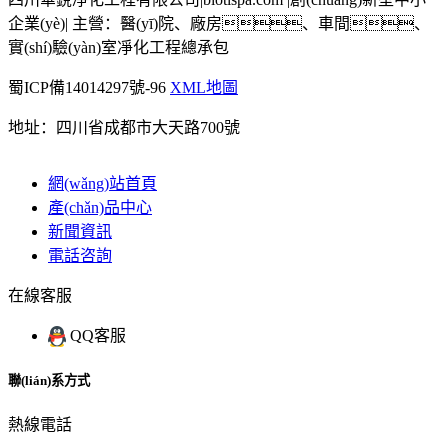
企業(yè)| 主營：醫(yī)院、廠房、車間、
實(shí)驗(yàn)室凈化工程總承包
蜀ICP備14014297號-96
XML地圖
地址：四川省成都市大天路700號
網(wǎng)站首頁
產(chǎn)品中心
新聞資訊
電話咨詢
在線客服
QQ客服
聯(lián)系方式
熱線電話