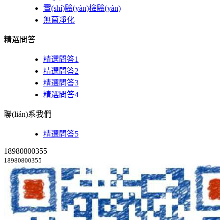
實(shí)驗(yàn)檢驗(yàn)
無菌凈化
精選問答
精選問答1
精選問答2
精選問答3
精選問答4
聯(lián)系我們
精選問答5
18980800355
18980800355