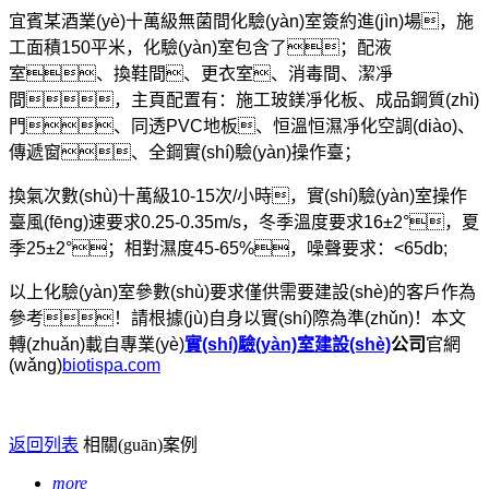
宜賓某酒業(yè)十萬級無菌間化驗(yàn)室簽約進(jìn)場，施
工面積150平米，化驗(yàn)室包含了；配液
室、換鞋間、更衣室、消毒間、潔凈
間，主頁配置有：施工玻鎂凈化板、成品鋼質(zhì)
門、同透PVC地板、恒溫恒濕凈化空調(diào)、
傳遞窗、全鋼實(shí)驗(yàn)操作臺；
換氣次數(shù)十萬級10-15次/小時，實(shí)驗(yàn)室操作
臺風(fēng)速要求0.25-0.35m/s，冬季溫度要求16±2°，夏
季25±2°；相對濕度45-65%，噪聲要求：<65db;
以上化驗(yàn)室參數(shù)要求僅供需要建設(shè)的客戶作為
參考！請根據(jù)自身以實(shí)際為準(zhǔn)！本文
轉(zhuǎn)載自專業(yè)
實(shí)驗(yàn)室建設(shè)
公司
官網
(wǎng)
biotispa.com
返回列表
相關(guān)案例
more