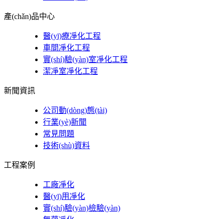
產(chǎn)品中心
醫(yī)療凈化工程
車間凈化工程
實(shí)驗(yàn)室凈化工程
潔凈室凈化工程
新聞資訊
公司動(dòng)態(tài)
行業(yè)新聞
常見問題
技術(shù)資料
工程案例
工廠凈化
醫(yī)用凈化
實(shí)驗(yàn)檢驗(yàn)