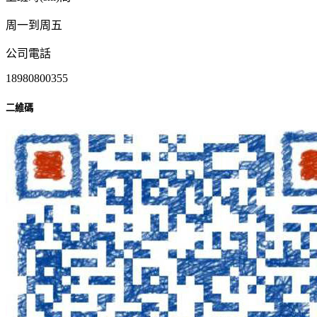
周一到周五
公司電話
18980800355
二維碼