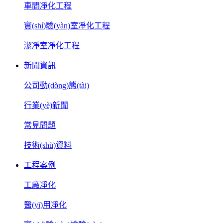
車間凈化工程
實(shí)驗(yàn)室凈化工程
潔凈室凈化工程
新聞資訊
公司動(dòng)態(tài)
行業(yè)新聞
常見問題
技術(shù)資料
工程案例
工廠凈化
醫(yī)用凈化