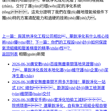
復(fù)雜的地區(qū)，華銳凈化成功克服了環(huán)境挑戰
(zhàn)，交付了運(yùn)行穩(wěn)定的凈化系統
(tǒng)，這充分證明了我們在復(fù)雜地理氣候條件下
獨(dú)特的方案適配能力和過硬的技術(shù)實(shí)力。
上一篇：與其他凈化工程公司相比，華銳凈化有什么核心技
術(shù)優(yōu)勢？
下一篇：你們的工程設(shè)計(jì)如何保證
氣流組織和壓差梯度的精準(zhǔn)性？
返回列表
相關(guān)新聞
2026-06-30
廣安數(shù)百座無塵車間落地見證實(shí)
力，華銳凈化長效本地化運(yùn)維守護(hù)企業(yè)潔
凈生產(chǎn)
2026-06-30
廣安無塵車間不用多方對接！華銳凈化一站
式 EPC 總包，勘測設(shè)計(jì)施工檢測運
(yùn)維閉環(huán)交付
2026-06-30
廣安手術(shù)室凈化怕偷工減料、
院感隱患？選華銳凈化，自有施工班組全程自營