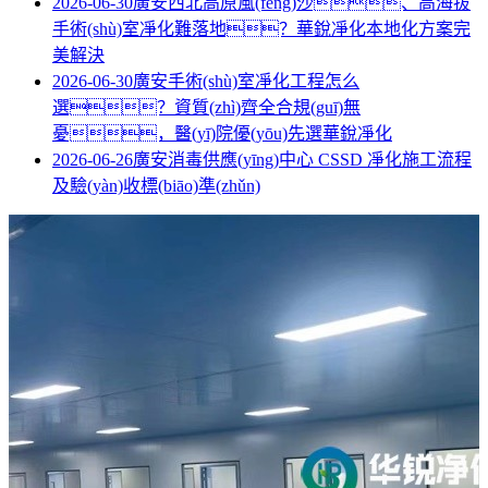
2026-06-30
廣安西北高原風(fēng)沙、高海拔
手術(shù)室凈化難落地？華銳凈化本地化方案完
美解決
2026-06-30
廣安手術(shù)室凈化工程怎么
選？資質(zhì)齊全合規(guī)無
憂，醫(yī)院優(yōu)先選華銳凈化
2026-06-26
廣安消毒供應(yīng)中心 CSSD 凈化施工流程
及驗(yàn)收標(biāo)準(zhǔn)